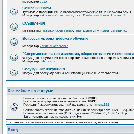
Модератор
2015
Общие вопросы
Тут можно пообщаться на окологомеопатические (и не не очень) темы.
Модераторы
Наталья Калиновская
,
Israel Datskovsky
,
Чаппи
,
Евгения 81
Объявления
Модераторы
Наталья Калиновская
,
Israel Datskovsky
,
Чаппи
,
Евгения 81
Вопросы гомеопатического обучения
Модератор
ирина анатольевна
"Современная патофизиология, общая патология и гомеопати
Форум для обсуждения общетеоретических вопросов в преломлении к г
Модератор
olderdoctor
Обсуждение насущного
Форум для рассуждалок на общемедицинские и не только темы
Кто сейчас на форуме
Наши пользователи оставили сообщений:
222938
Всего зарегистрированных пользователей:
10630
Последний зарегистрированный пользователь:
larissa191
Сейчас посетителей на форуме:
67
, из них зарегистрированных: 0, скрыты
Больше всего посетителей (
1182
) здесь было Сб Июл 25, 2026 12:38 pm
Зарегистрированные пользователи: Нет
Эти данные основаны на активности пользователей за последние пять минут
Вход