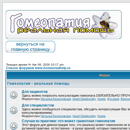
Текущее время Чт Авг 06, 2026 10:17 am
Список форумов www.homeorealhelp.ru
Форум
Гомеопатия - реальная помощь
Для пациентов
Здесь можно попросить консультацию гомеопата ОБЯЗАТЕЛЬНО ПРО
Модераторы
Наталья Калиновская
,
Israel Datskovsky
,
Чаппи
,
Буслаев
,
Евген
Для специалистов
Здесь можно пообщаться специалистам, обсудить интересующие Вас в
консультированием).
Модераторы
Наталья Калиновская
,
Israel Datskovsky
,
Чаппи
Случаи из практики: что может грамотная гомеопатия
Этот форум для демонстрации того, что реально может гомеопатия не в
рутинной практике. естественно - в руках врачей, которые гомеопатию з