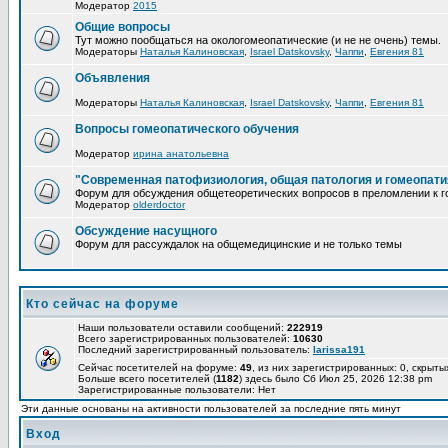
Модератор
2015
Общие вопросы
Тут можно пообщаться на окологомеопатические (и не не очень) темы.
Модераторы
Наталья Калиновская
,
Israel Datskovsky
,
Чаппи
,
Евгения 81
Объявления
Модераторы
Наталья Калиновская
,
Israel Datskovsky
,
Чаппи
,
Евгения 81
Вопросы гомеопатического обучения
Модератор
ирина анатольевна
"Современная патофизиология, общая патология и гомеопати
Форум для обсуждения общетеоретических вопросов в преломлении к г
Модератор
olderdoctor
Обсуждение насущного
Форум для рассуждалок на общемедицинские и не только темы
Кто сейчас на форуме
Наши пользователи оставили сообщений:
222919
Всего зарегистрированных пользователей:
10630
Последний зарегистрированный пользователь:
larissa191
Сейчас посетителей на форуме:
49
, из них зарегистрированных: 0, скрыты
Больше всего посетителей (
1182
) здесь было Сб Июл 25, 2026 12:38 pm
Зарегистрированные пользователи: Нет
Эти данные основаны на активности пользователей за последние пять минут
Вход