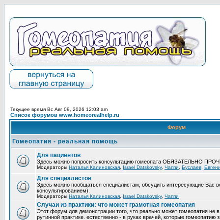
Текущее время Вс Авг 09, 2026 12:03 am
Список форумов www.homeorealhelp.ru
Форум
Гомеопатия - реальная помощь
Для пациентов
Здесь можно попросить консультацию гомеопата ОБЯЗАТЕЛЬНО ПРО
Модераторы
Наталья Калиновская
,
Israel Datskovsky
,
Чаппи
,
Буслаев
,
Евген
Для специалистов
Здесь можно пообщаться специалистам, обсудить интересующие Вас в
консультированием).
Модераторы
Наталья Калиновская
,
Israel Datskovsky
,
Чаппи
Случаи из практики: что может грамотная гомеопатия
Этот форум для демонстрации того, что реально может гомеопатия не в
рутинной практике. естественно - в руках врачей, которые гомеопатию з