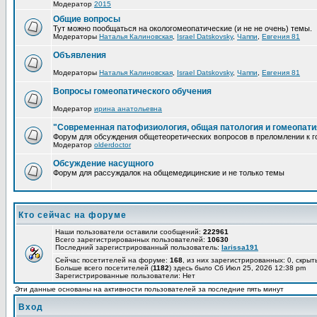
Модератор
2015
Общие вопросы
Тут можно пообщаться на окологомеопатические (и не не очень) темы.
Модераторы
Наталья Калиновская
,
Israel Datskovsky
,
Чаппи
,
Евгения 81
Объявления
Модераторы
Наталья Калиновская
,
Israel Datskovsky
,
Чаппи
,
Евгения 81
Вопросы гомеопатического обучения
Модератор
ирина анатольевна
"Современная патофизиология, общая патология и гомеопати
Форум для обсуждения общетеоретических вопросов в преломлении к г
Модератор
olderdoctor
Обсуждение насущного
Форум для рассуждалок на общемедицинские и не только темы
Кто сейчас на форуме
Наши пользователи оставили сообщений:
222961
Всего зарегистрированных пользователей:
10630
Последний зарегистрированный пользователь:
larissa191
Сейчас посетителей на форуме:
168
, из них зарегистрированных: 0, скрыт
Больше всего посетителей (
1182
) здесь было Сб Июл 25, 2026 12:38 pm
Зарегистрированные пользователи: Нет
Эти данные основаны на активности пользователей за последние пять минут
Вход