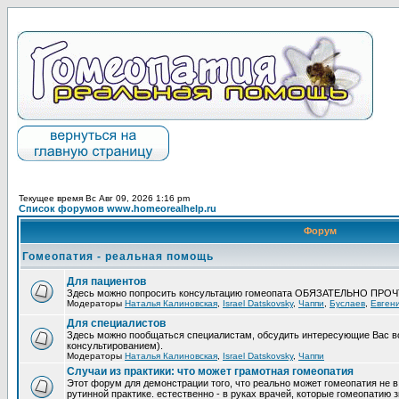
Текущее время Вс Авг 09, 2026 1:16 pm
Список форумов www.homeorealhelp.ru
Форум
Гомеопатия - реальная помощь
Для пациентов
Здесь можно попросить консультацию гомеопата ОБЯЗАТЕЛЬНО ПРО
Модераторы
Наталья Калиновская
,
Israel Datskovsky
,
Чаппи
,
Буслаев
,
Евген
Для специалистов
Здесь можно пообщаться специалистам, обсудить интересующие Вас в
консультированием).
Модераторы
Наталья Калиновская
,
Israel Datskovsky
,
Чаппи
Случаи из практики: что может грамотная гомеопатия
Этот форум для демонстрации того, что реально может гомеопатия не в
рутинной практике. естественно - в руках врачей, которые гомеопатию з