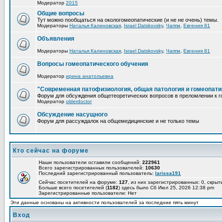
Модератор
2015
Общие вопросы
Тут можно пообщаться на окологомеопатические (и не не очень) темы.
Модераторы
Наталья Калиновская
,
Israel Datskovsky
,
Чаппи
,
Евгения 81
Объявления
Модераторы
Наталья Калиновская
,
Israel Datskovsky
,
Чаппи
,
Евгения 81
Вопросы гомеопатического обучения
Модератор
ирина анатольевна
"Современная патофизиология, общая патология и гомеопати
Форум для обсуждения общетеоретических вопросов в преломлении к г
Модератор
olderdoctor
Обсуждение насущного
Форум для рассуждалок на общемедицинские и не только темы
Кто сейчас на форуме
Наши пользователи оставили сообщений:
222961
Всего зарегистрированных пользователей:
10630
Последний зарегистрированный пользователь:
larissa191
Сейчас посетителей на форуме:
127
, из них зарегистрированных: 0, скрыт
Больше всего посетителей (
1182
) здесь было Сб Июл 25, 2026 12:38 pm
Зарегистрированные пользователи: Нет
Эти данные основаны на активности пользователей за последние пять минут
Вход