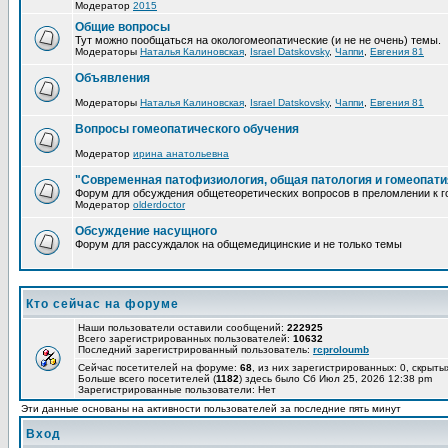
Модератор
2015
Общие вопросы
Тут можно пообщаться на окологомеопатические (и не не очень) темы.
Модераторы
Наталья Калиновская
,
Israel Datskovsky
,
Чаппи
,
Евгения 81
Объявления
Модераторы
Наталья Калиновская
,
Israel Datskovsky
,
Чаппи
,
Евгения 81
Вопросы гомеопатического обучения
Модератор
ирина анатольевна
"Современная патофизиология, общая патология и гомеопати
Форум для обсуждения общетеоретических вопросов в преломлении к г
Модератор
olderdoctor
Обсуждение насущного
Форум для рассуждалок на общемедицинские и не только темы
Кто сейчас на форуме
Наши пользователи оставили сообщений:
222925
Всего зарегистрированных пользователей:
10632
Последний зарегистрированный пользователь:
rcproloumb
Сейчас посетителей на форуме:
68
, из них зарегистрированных: 0, скрыты
Больше всего посетителей (
1182
) здесь было Сб Июл 25, 2026 12:38 pm
Зарегистрированные пользователи: Нет
Эти данные основаны на активности пользователей за последние пять минут
Вход