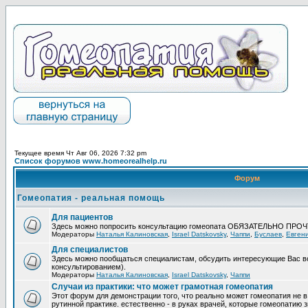
Текущее время Чт Авг 06, 2026 7:32 pm
Список форумов www.homeorealhelp.ru
Форум
Гомеопатия - реальная помощь
Для пациентов
Здесь можно попросить консультацию гомеопата ОБЯЗАТЕЛЬНО ПРО
Модераторы
Наталья Калиновская
,
Israel Datskovsky
,
Чаппи
,
Буслаев
,
Евген
Для специалистов
Здесь можно пообщаться специалистам, обсудить интересующие Вас в
консультированием).
Модераторы
Наталья Калиновская
,
Israel Datskovsky
,
Чаппи
Случаи из практики: что может грамотная гомеопатия
Этот форум для демонстрации того, что реально может гомеопатия не в
рутинной практике. естественно - в руках врачей, которые гомеопатию з