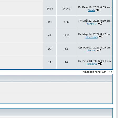
Пт Июл 10, 2026 8:03 am
1478
14945
Veala
Пт Май 22, 2026 8:30 pm
110
586
Заира З
Пн Мар 14, 2022 8:27 pm
47
1720
Олегович
Ср Фев 01, 2023 8:05 pm
22
44
Ан на.
Пн Июл 13, 2026 1:01 pm
12
70
TinaTina
Часовой пояс: GMT + 4