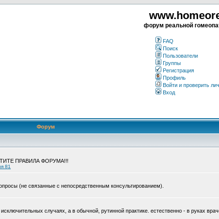
www.homeorea
форум реальной гомеопа
FAQ
Поиск
Пользователи
Группы
Регистрация
Профиль
Войти и проверить ли
Вход
Форум
ЧТИТЕ ПРАВИЛА ФОРУМА!!!
ия 81
опросы (не связанные с непосредственным консультированием).
исключительных случаях, а в обычной, рутинной практике. естественно - в руках врач