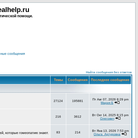
lhelp.ru
тической помощи.
чные сообщения
Найти сообщения без ответов
Темы
Сообщения
Последнее сообщение
Пт Авг 07, 2026 8:29 pm
27124
195881
Мария Б
Вт Окт 14, 2025 8:15 pm
216
3612
Олегович
Вт Янв 13, 2026 7:53 pm
83
214
ей, которые гомеопатию знают.
Ольга_Артуровна