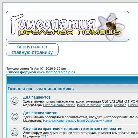
Текущее время Пт Авг 07, 2026 9:25 pm
Список форумов www.homeorealhelp.ru
Гомеопатия - реальная помощь
Для пациентов
Здесь можно попросить консультацию гомеопата ОБЯЗАТЕЛЬНО ПРО
Модераторы
Наталья Калиновская
,
Israel Datskovsky
,
Чаппи
,
Буслаев
,
Евген
Для специалистов
Здесь можно пообщаться специалистам, обсудить интересующие Вас в
Модераторы
Наталья Калиновская
,
Israel Datskovsky
,
Чаппи
Случаи из практики: что может грамотная гомеопатия
Этот форум для демонстрации того, что реально может гомеопатия не в 
Модератор
2015