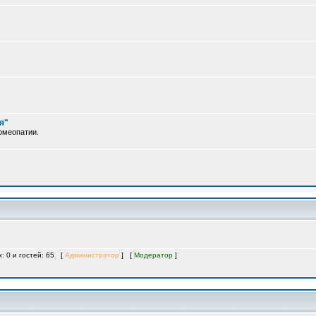
я"
омеопатии.
х: 0 и гостей: 65 [
Администратор
] [
Модератор
]