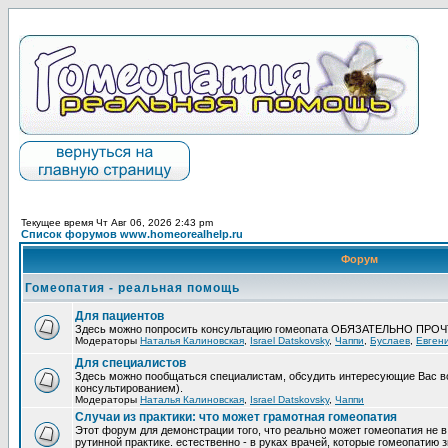
Текущее время Чт Авг 06, 2026 2:43 pm
Список форумов www.homeorealhelp.ru
Форум
Гомеопатия - реальная помощь
Для пациентов
Здесь можно попросить консультацию гомеопата ОБЯЗАТЕЛЬНО ПРО
Модераторы
Наталья Калиновская
,
Israel Datskovsky
,
Чаппи
,
Буслаев
,
Евген
Для специалистов
Здесь можно пообщаться специалистам, обсудить интересующие Вас в
консультированием).
Модераторы
Наталья Калиновская
,
Israel Datskovsky
,
Чаппи
Случаи из практики: что может грамотная гомеопатия
Этот форум для демонстрации того, что реально может гомеопатия не в
рутинной практике. естественно - в руках врачей, которые гомеопатию з