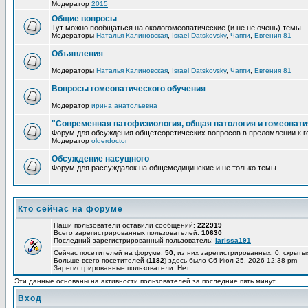
Модератор
2015
Общие вопросы
Тут можно пообщаться на окологомеопатические (и не не очень) темы.
Модераторы
Наталья Калиновская
,
Israel Datskovsky
,
Чаппи
,
Евгения 81
Объявления
Модераторы
Наталья Калиновская
,
Israel Datskovsky
,
Чаппи
,
Евгения 81
Вопросы гомеопатического обучения
Модератор
ирина анатольевна
"Современная патофизиология, общая патология и гомеопати
Форум для обсуждения общетеоретических вопросов в преломлении к г
Модератор
olderdoctor
Обсуждение насущного
Форум для рассуждалок на общемедицинские и не только темы
Кто сейчас на форуме
Наши пользователи оставили сообщений:
222919
Всего зарегистрированных пользователей:
10630
Последний зарегистрированный пользователь:
larissa191
Сейчас посетителей на форуме:
50
, из них зарегистрированных: 0, скрыты
Больше всего посетителей (
1182
) здесь было Сб Июл 25, 2026 12:38 pm
Зарегистрированные пользователи: Нет
Эти данные основаны на активности пользователей за последние пять минут
Вход