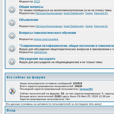
Модератор
2015
Общие вопросы
Тут можно пообщаться на окологомеопатические (и не не очень) темы.
Модераторы
Наталья Калиновская
,
Israel Datskovsky
,
Чаппи
,
Евгения 81
Объявления
Модераторы
Наталья Калиновская
,
Israel Datskovsky
,
Чаппи
,
Евгения 81
Вопросы гомеопатического обучения
Модератор
ирина анатольевна
"Современная патофизиология, общая патология и гомеопати
Форум для обсуждения общетеоретических вопросов в преломлении к г
Модератор
olderdoctor
Обсуждение насущного
Форум для рассуждалок на общемедицинские и не только темы
Кто сейчас на форуме
Наши пользователи оставили сообщений:
222919
Всего зарегистрированных пользователей:
10630
Последний зарегистрированный пользователь:
larissa191
Сейчас посетителей на форуме:
52
, из них зарегистрированных: 0, скрыты
Больше всего посетителей (
1182
) здесь было Сб Июл 25, 2026 12:38 pm
Зарегистрированные пользователи: Нет
Эти данные основаны на активности пользователей за последние пять минут
Вход