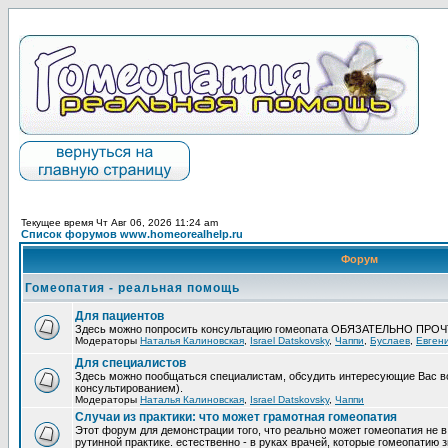
Текущее время Чт Авг 06, 2026 11:24 am
Список форумов www.homeorealhelp.ru
Форум
Гомеопатия - реальная помощь
Для пациентов
Здесь можно попросить консультацию гомеопата ОБЯЗАТЕЛЬНО ПРО
Модераторы
Наталья Калиновская
,
Israel Datskovsky
,
Чаппи
,
Буслаев
,
Евген
Для специалистов
Здесь можно пообщаться специалистам, обсудить интересующие Вас в
консультированием).
Модераторы
Наталья Калиновская
,
Israel Datskovsky
,
Чаппи
Случаи из практики: что может грамотная гомеопатия
Этот форум для демонстрации того, что реально может гомеопатия не в
рутинной практике. естественно - в руках врачей, которые гомеопатию з