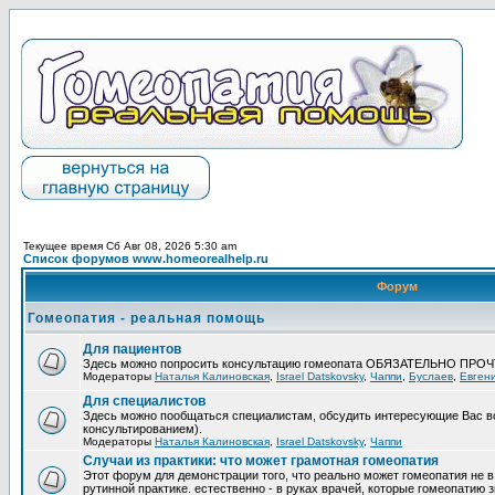
Текущее время Сб Авг 08, 2026 5:30 am
Список форумов www.homeorealhelp.ru
Форум
Гомеопатия - реальная помощь
Для пациентов
Здесь можно попросить консультацию гомеопата ОБЯЗАТЕЛЬНО ПРО
Модераторы
Наталья Калиновская
,
Israel Datskovsky
,
Чаппи
,
Буслаев
,
Евген
Для специалистов
Здесь можно пообщаться специалистам, обсудить интересующие Вас в
консультированием).
Модераторы
Наталья Калиновская
,
Israel Datskovsky
,
Чаппи
Случаи из практики: что может грамотная гомеопатия
Этот форум для демонстрации того, что реально может гомеопатия не в
рутинной практике. естественно - в руках врачей, которые гомеопатию з