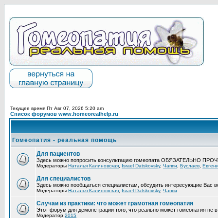
Текущее время Пт Авг 07, 2026 5:20 am
Список форумов www.homeorealhelp.ru
Гомеопатия - реальная помощь
Для пациентов
Здесь можно попросить консультацию гомеопата ОБЯЗАТЕЛЬНО ПРО
Модераторы
Наталья Калиновская
,
Israel Datskovsky
,
Чаппи
,
Буслаев
,
Евген
Для специалистов
Здесь можно пообщаться специалистам, обсудить интересующие Вас в
Модераторы
Наталья Калиновская
,
Israel Datskovsky
,
Чаппи
Случаи из практики: что может грамотная гомеопатия
Этот форум для демонстрации того, что реально может гомеопатия не в 
Модератор
2015