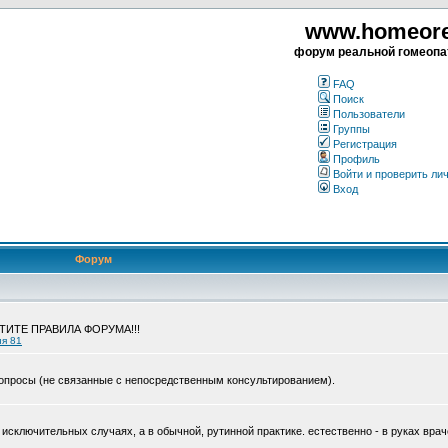
www.homeorea
форум реальной гомеопа
FAQ
Поиск
Пользователи
Группы
Регистрация
Профиль
Войти и проверить ли
Вход
Форум
ЧТИТЕ ПРАВИЛА ФОРУМА!!!
ия 81
опросы (не связанные с непосредственным консультированием).
исключительных случаях, а в обычной, рутинной практике. естественно - в руках врач