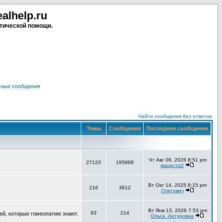
lhelp.ru
тической помощи.
чные сообщения
Найти сообщения без ответов
Темы
Сообщения
Последнее сообщение
Чт Авг 06, 2026 8:51 pm
27123
195868
мацеста2
Вт Окт 14, 2025 8:15 pm
216
3612
Олегович
Вт Янв 13, 2026 7:53 pm
83
214
ей, которые гомеопатию знают.
Ольга_Артуровна