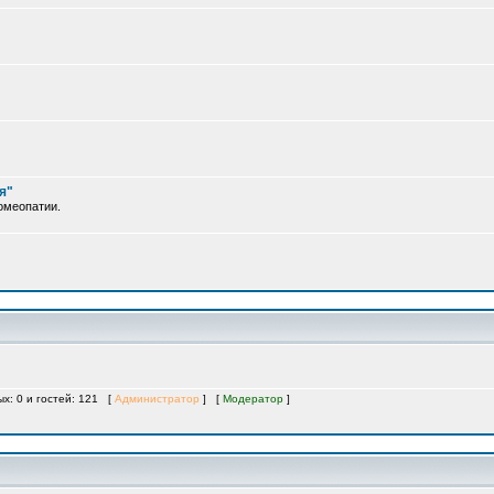
я"
омеопатии.
ых: 0 и гостей: 121 [
Администратор
] [
Модератор
]