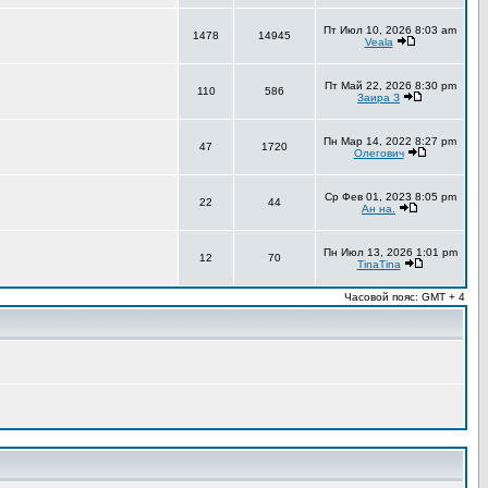
Пт Июл 10, 2026 8:03 am
1478
14945
Veala
Пт Май 22, 2026 8:30 pm
110
586
Заира З
Пн Мар 14, 2022 8:27 pm
47
1720
Олегович
Ср Фев 01, 2023 8:05 pm
22
44
Ан на.
Пн Июл 13, 2026 1:01 pm
12
70
TinaTina
Часовой пояс: GMT + 4