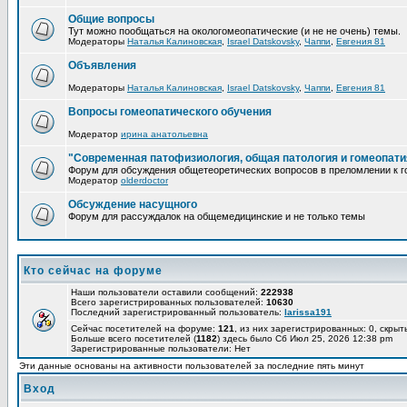
Общие вопросы
Тут можно пообщаться на окологомеопатические (и не не очень) темы.
Модераторы
Наталья Калиновская
,
Israel Datskovsky
,
Чаппи
,
Евгения 81
Объявления
Модераторы
Наталья Калиновская
,
Israel Datskovsky
,
Чаппи
,
Евгения 81
Вопросы гомеопатического обучения
Модератор
ирина анатольевна
"Современная патофизиология, общая патология и гомеопати
Форум для обсуждения общетеоретических вопросов в преломлении к г
Модератор
olderdoctor
Обсуждение насущного
Форум для рассуждалок на общемедицинские и не только темы
Кто сейчас на форуме
Наши пользователи оставили сообщений:
222938
Всего зарегистрированных пользователей:
10630
Последний зарегистрированный пользователь:
larissa191
Сейчас посетителей на форуме:
121
, из них зарегистрированных: 0, скрыт
Больше всего посетителей (
1182
) здесь было Сб Июл 25, 2026 12:38 pm
Зарегистрированные пользователи: Нет
Эти данные основаны на активности пользователей за последние пять минут
Вход