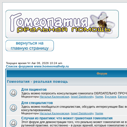
Текущее время Чт Авг 06, 2026 10:24 am
Список форумов www.homeorealhelp.ru
Форум
Гомеопатия - реальная помощь
Для пациентов
Здесь можно попросить консультацию гомеопата ОБЯЗАТЕЛЬНО ПРО
Модераторы
Наталья Калиновская
,
Israel Datskovsky
,
Чаппи
,
Буслаев
,
Евген
Для специалистов
Здесь можно пообщаться специалистам, обсудить интересующие Вас в
консультированием).
Модераторы
Наталья Калиновская
,
Israel Datskovsky
,
Чаппи
Случаи из практики: что может грамотная гомеопатия
Этот форум для демонстрации того, что реально может гомеопатия не в
рутинной практике. естественно - в руках врачей, которые гомеопатию з