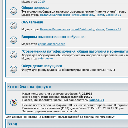
Модератор
2015
Общие вопросы
Тут можно пообщаться на окологомеопатические (и не не очень) темы.
Модераторы
Наталья Калиновская
,
Israel Datskovsky
,
Чаппи
,
Евгения 81
Объявления
Модераторы
Наталья Калиновская
,
Israel Datskovsky
,
Чаппи
,
Евгения 81
Вопросы гомеопатического обучения
Модератор
ирина анатольевна
"Современная патофизиология, общая патология и гомеопати
Форум для обсуждения общетеоретических вопросов в преломлении к г
Модератор
olderdoctor
Обсуждение насущного
Форум для рассуждалок на общемедицинские и не только темы
Кто сейчас на форуме
Наши пользователи оставили сообщений:
222919
Всего зарегистрированных пользователей:
10630
Последний зарегистрированный пользователь:
larissa191
Сейчас посетителей на форуме:
60
, из них зарегистрированных: 0, скрыты
Больше всего посетителей (
1182
) здесь было Сб Июл 25, 2026 12:38 pm
Зарегистрированные пользователи: Нет
Эти данные основаны на активности пользователей за последние пять минут
Вход