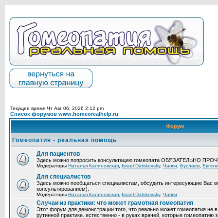
Текущее время Чт Авг 06, 2026 2:12 pm
Список форумов www.homeorealhelp.ru
Форум
Гомеопатия - реальная помощь
Для пациентов
Здесь можно попросить консультацию гомеопата ОБЯЗАТЕЛЬНО ПРО
Модераторы
Наталья Калиновская
,
Israel Datskovsky
,
Чаппи
,
Буслаев
,
Евген
Для специалистов
Здесь можно пообщаться специалистам, обсудить интересующие Вас в
консультированием).
Модераторы
Наталья Калиновская
,
Israel Datskovsky
,
Чаппи
Случаи из практики: что может грамотная гомеопатия
Этот форум для демонстрации того, что реально может гомеопатия не в
рутинной практике. естественно - в руках врачей, которые гомеопатию з