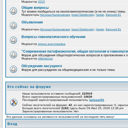
Модератор
2015
Общие вопросы
Тут можно пообщаться на окологомеопатические (и не не очень) темы.
Модераторы
Наталья Калиновская
,
Israel Datskovsky
,
Чаппи
,
Евгения 81
Объявления
Модераторы
Наталья Калиновская
,
Israel Datskovsky
,
Чаппи
,
Евгения 81
Вопросы гомеопатического обучения
Модератор
ирина анатольевна
"Современная патофизиология, общая патология и гомеопати
Форум для обсуждения общетеоретических вопросов в преломлении к г
Модератор
olderdoctor
Обсуждение насущного
Форум для рассуждалок на общемедицинские и не только темы
Кто сейчас на форуме
Наши пользователи оставили сообщений:
222919
Всего зарегистрированных пользователей:
10630
Последний зарегистрированный пользователь:
larissa191
Сейчас посетителей на форуме:
42
, из них зарегистрированных: 0, скрыты
Больше всего посетителей (
1182
) здесь было Сб Июл 25, 2026 12:38 pm
Зарегистрированные пользователи: Нет
Эти данные основаны на активности пользователей за последние пять минут
Вход