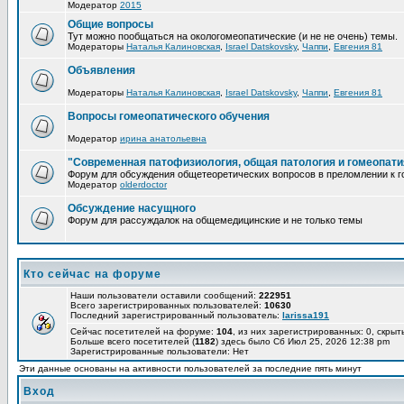
Модератор
2015
Общие вопросы
Тут можно пообщаться на окологомеопатические (и не не очень) темы.
Модераторы
Наталья Калиновская
,
Israel Datskovsky
,
Чаппи
,
Евгения 81
Объявления
Модераторы
Наталья Калиновская
,
Israel Datskovsky
,
Чаппи
,
Евгения 81
Вопросы гомеопатического обучения
Модератор
ирина анатольевна
"Современная патофизиология, общая патология и гомеопати
Форум для обсуждения общетеоретических вопросов в преломлении к г
Модератор
olderdoctor
Обсуждение насущного
Форум для рассуждалок на общемедицинские и не только темы
Кто сейчас на форуме
Наши пользователи оставили сообщений:
222951
Всего зарегистрированных пользователей:
10630
Последний зарегистрированный пользователь:
larissa191
Сейчас посетителей на форуме:
104
, из них зарегистрированных: 0, скрыт
Больше всего посетителей (
1182
) здесь было Сб Июл 25, 2026 12:38 pm
Зарегистрированные пользователи: Нет
Эти данные основаны на активности пользователей за последние пять минут
Вход