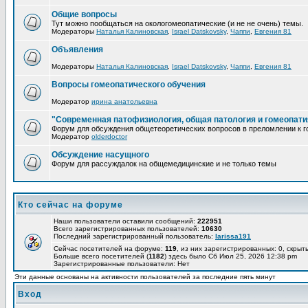
Общие вопросы
Тут можно пообщаться на окологомеопатические (и не не очень) темы.
Модераторы
Наталья Калиновская
,
Israel Datskovsky
,
Чаппи
,
Евгения 81
Объявления
Модераторы
Наталья Калиновская
,
Israel Datskovsky
,
Чаппи
,
Евгения 81
Вопросы гомеопатического обучения
Модератор
ирина анатольевна
"Современная патофизиология, общая патология и гомеопати
Форум для обсуждения общетеоретических вопросов в преломлении к г
Модератор
olderdoctor
Обсуждение насущного
Форум для рассуждалок на общемедицинские и не только темы
Кто сейчас на форуме
Наши пользователи оставили сообщений:
222951
Всего зарегистрированных пользователей:
10630
Последний зарегистрированный пользователь:
larissa191
Сейчас посетителей на форуме:
119
, из них зарегистрированных: 0, скрыт
Больше всего посетителей (
1182
) здесь было Сб Июл 25, 2026 12:38 pm
Зарегистрированные пользователи: Нет
Эти данные основаны на активности пользователей за последние пять минут
Вход