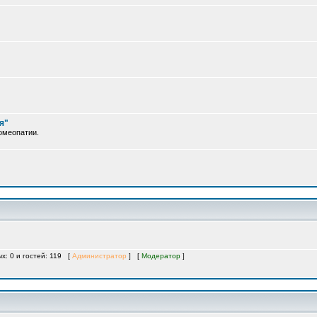
я"
омеопатии.
ых: 0 и гостей: 119 [
Администратор
] [
Модератор
]