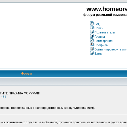
www.homeorea
форум реальной гомеопа
FAQ
Поиск
Пользователи
Группы
Регистрация
Профиль
Войти и проверить ли
Вход
Форум
ЧТИТЕ ПРАВИЛА ФОРУМА!!!
ия 81
опросы (не связанные с непосредственным консультированием).
исключительных случаях, а в обычной, рутинной практике. естественно - в руках врач