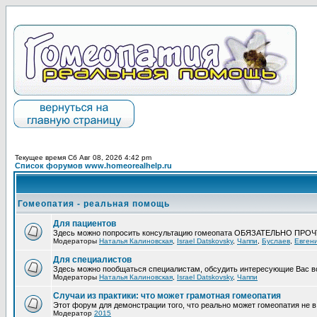
Текущее время Сб Авг 08, 2026 4:42 pm
Список форумов www.homeorealhelp.ru
Гомеопатия - реальная помощь
Для пациентов
Здесь можно попросить консультацию гомеопата ОБЯЗАТЕЛЬНО ПРО
Модераторы
Наталья Калиновская
,
Israel Datskovsky
,
Чаппи
,
Буслаев
,
Евген
Для специалистов
Здесь можно пообщаться специалистам, обсудить интересующие Вас в
Модераторы
Наталья Калиновская
,
Israel Datskovsky
,
Чаппи
Случаи из практики: что может грамотная гомеопатия
Этот форум для демонстрации того, что реально может гомеопатия не в 
Модератор
2015