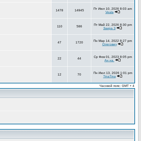
Пт Июл 10, 2026 8:03 am
1478
14945
Veala
Пт Май 22, 2026 8:30 pm
110
586
Заира З
Пн Мар 14, 2022 8:27 pm
47
1720
Олегович
Ср Фев 01, 2023 8:05 pm
22
44
Ан на.
Пн Июл 13, 2026 1:01 pm
12
70
TinaTina
Часовой пояс: GMT + 4