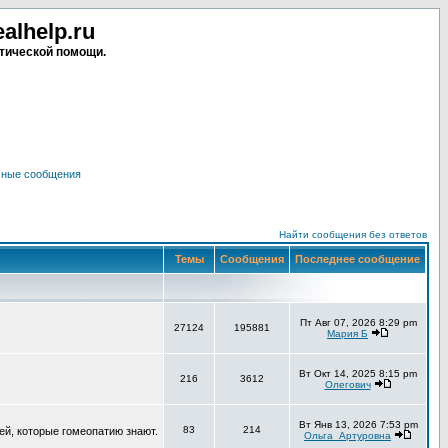
lhelp.ru
тической помощи.
чные сообщения
Найти сообщения без ответов
Темы
Сообщения
Последнее сообщение
Пт Авг 07, 2026 8:29 pm
27124
195881
Мария Б
Вт Окт 14, 2025 8:15 pm
216
3612
Олегович
Вт Янв 13, 2026 7:53 pm
83
214
ей, которые гомеопатию знают.
Ольга_Артуровна