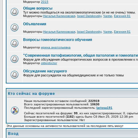
Модератор
2015
Общие вопросы
Тут можно пообщаться на окологомеопатические (и не не очень) темы.
Модераторы
Наталья Калиновская
,
Israel Datskovsky
,
Чаппи
,
Евгения 81
Объявления
Модераторы
Наталья Калиновская
,
Israel Datskovsky
,
Чаппи
,
Евгения 81
Вопросы гомеопатического обучения
Модератор
ирина анатольевна
"Современная патофизиология, общая патология и гомеопати
Форум для обсуждения общетеоретических вопросов в преломлении к г
Модератор
olderdoctor
Обсуждение насущного
Форум для рассуждалок на общемедицинские и не только темы
Кто сейчас на форуме
Наши пользователи оставили сообщений:
222919
Всего зарегистрированных пользователей:
10630
Последний зарегистрированный пользователь:
larissa191
Сейчас посетителей на форуме:
99
, из них зарегистрированных: 0, скрыты
Больше всего посетителей (
1182
) здесь было Сб Июл 25, 2026 12:38 pm
Зарегистрированные пользователи: Нет
Эти данные основаны на активности пользователей за последние пять минут
Вход