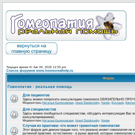
Текущее время Чт Авг 06, 2026 12:55 pm
Список форумов www.homeorealhelp.ru
Форум
Гомеопатия - реальная помощь
Для пациентов
Здесь можно попросить консультацию гомеопата ОБЯЗАТЕЛЬНО ПРО
Модераторы
Наталья Калиновская
,
Israel Datskovsky
,
Чаппи
,
Буслаев
,
Евген
Для специалистов
Здесь можно пообщаться специалистам, обсудить интересующие Вас в
консультированием).
Модераторы
Наталья Калиновская
,
Israel Datskovsky
,
Чаппи
Случаи из практики: что может грамотная гомеопатия
Этот форум для демонстрации того, что реально может гомеопатия не в
рутинной практике. естественно - в руках врачей, которые гомеопатию з