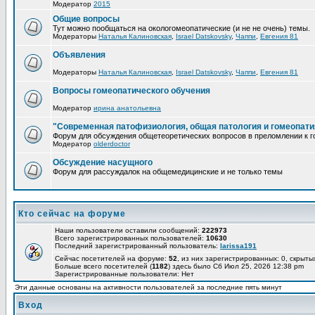
Модератор
2015
Общие вопросы
Тут можно пообщаться на окологомеопатические (и не не очень) темы.
Модераторы
Наталья Калиновская
,
Israel Datskovsky
,
Чаппи
,
Евгения 81
Объявления
Модераторы
Наталья Калиновская
,
Israel Datskovsky
,
Чаппи
,
Евгения 81
Вопросы гомеопатического обучения
Модератор
ирина анатольевна
"Современная патофизиология, общая патология и гомеопати
Форум для обсуждения общетеоретических вопросов в преломлении к г
Модератор
olderdoctor
Обсуждение насущного
Форум для рассуждалок на общемедицинские и не только темы
Кто сейчас на форуме
Наши пользователи оставили сообщений:
222973
Всего зарегистрированных пользователей:
10630
Последний зарегистрированный пользователь:
larissa191
Сейчас посетителей на форуме:
52
, из них зарегистрированных: 0, скрыты
Больше всего посетителей (
1182
) здесь было Сб Июл 25, 2026 12:38 pm
Зарегистрированные пользователи: Нет
Эти данные основаны на активности пользователей за последние пять минут
Вход