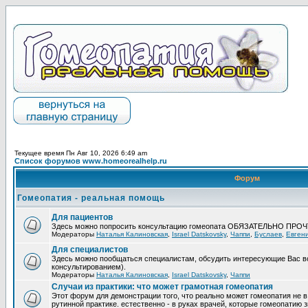
Текущее время Пн Авг 10, 2026 6:49 am
Список форумов www.homeorealhelp.ru
Форум
Гомеопатия - реальная помощь
Для пациентов
Здесь можно попросить консультацию гомеопата ОБЯЗАТЕЛЬНО ПРО
Модераторы
Наталья Калиновская
,
Israel Datskovsky
,
Чаппи
,
Буслаев
,
Евген
Для специалистов
Здесь можно пообщаться специалистам, обсудить интересующие Вас в
консультированием).
Модераторы
Наталья Калиновская
,
Israel Datskovsky
,
Чаппи
Случаи из практики: что может грамотная гомеопатия
Этот форум для демонстрации того, что реально может гомеопатия не в
рутинной практике. естественно - в руках врачей, которые гомеопатию з