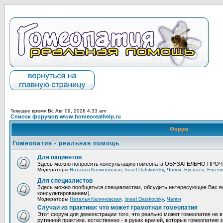
Текущее время Вс Авг 09, 2026 4:33 am
Список форумов www.homeorealhelp.ru
Форум
Гомеопатия - реальная помощь
Для пациентов
Здесь можно попросить консультацию гомеопата ОБЯЗАТЕЛЬНО ПРО
Модераторы
Наталья Калиновская
,
Israel Datskovsky
,
Чаппи
,
Буслаев
,
Евген
Для специалистов
Здесь можно пообщаться специалистам, обсудить интересующие Вас в
консультированием).
Модераторы
Наталья Калиновская
,
Israel Datskovsky
,
Чаппи
Случаи из практики: что может грамотная гомеопатия
Этот форум для демонстрации того, что реально может гомеопатия не в
рутинной практике. естественно - в руках врачей, которые гомеопатию з