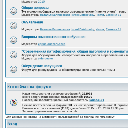
Модератор
2015
Общие вопросы
Тут можно пообщаться на окологомеопатические (и не не очень) темы.
Модераторы
Наталья Калиновская
,
Israel Datskovsky
,
Чаппи
,
Евгения 81
Объявления
Модераторы
Наталья Калиновская
,
Israel Datskovsky
,
Чаппи
,
Евгения 81
Вопросы гомеопатического обучения
Модератор
ирина анатольевна
"Современная патофизиология, общая патология и гомеопати
Форум для обсуждения общетеоретических вопросов в преломлении к г
Модератор
olderdoctor
Обсуждение насущного
Форум для рассуждалок на общемедицинские и не только темы
Кто сейчас на форуме
Наши пользователи оставили сообщений:
222951
Всего зарегистрированных пользователей:
10630
Последний зарегистрированный пользователь:
larissa191
Сейчас посетителей на форуме:
93
, из них зарегистрированных: 0, скрыты
Больше всего посетителей (
1182
) здесь было Сб Июл 25, 2026 12:38 pm
Зарегистрированные пользователи: Нет
Эти данные основаны на активности пользователей за последние пять минут
Вход