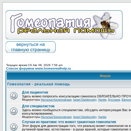
Текущее время Сб Авг 08, 2026 7:56 am
Список форумов www.homeorealhelp.ru
Форум
Гомеопатия - реальная помощь
Для пациентов
Здесь можно попросить консультацию гомеопата ОБЯЗАТЕЛЬНО ПРО
Модераторы
Наталья Калиновская
,
Israel Datskovsky
,
Чаппи
,
Буслаев
,
Евген
Для специалистов
Здесь можно пообщаться специалистам, обсудить интересующие Вас в
консультированием).
Модераторы
Наталья Калиновская
,
Israel Datskovsky
,
Чаппи
Случаи из практики: что может грамотная гомеопатия
Этот форум для демонстрации того, что реально может гомеопатия не в
рутинной практике. естественно - в руках врачей, которые гомеопатию з