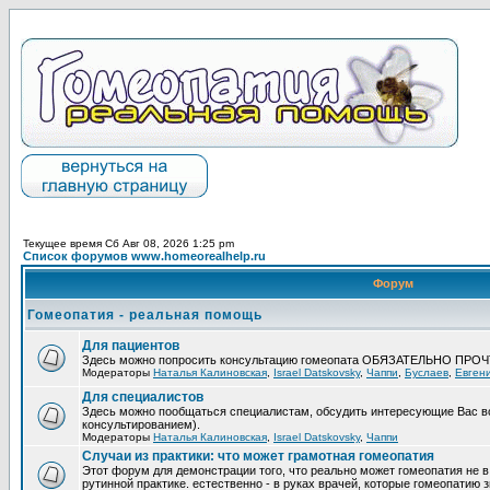
Текущее время Сб Авг 08, 2026 1:25 pm
Список форумов www.homeorealhelp.ru
Форум
Гомеопатия - реальная помощь
Для пациентов
Здесь можно попросить консультацию гомеопата ОБЯЗАТЕЛЬНО ПРО
Модераторы
Наталья Калиновская
,
Israel Datskovsky
,
Чаппи
,
Буслаев
,
Евген
Для специалистов
Здесь можно пообщаться специалистам, обсудить интересующие Вас в
консультированием).
Модераторы
Наталья Калиновская
,
Israel Datskovsky
,
Чаппи
Случаи из практики: что может грамотная гомеопатия
Этот форум для демонстрации того, что реально может гомеопатия не в
рутинной практике. естественно - в руках врачей, которые гомеопатию з