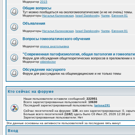
Модератор
2015
Общие вопросы
Тут можно пообщаться на окологомеопатические (и не не очень) темы.
Модераторы
Наталья Калиновская
,
Israel Datskovsky
,
Чаппи
,
Евгения 81
Объявления
Модераторы
Наталья Калиновская
,
Israel Datskovsky
,
Чаппи
,
Евгения 81
Вопросы гомеопатического обучения
Модератор
ирина анатольевна
"Современная патофизиология, общая патология и гомеопати
Форум для обсуждения общетеоретических вопросов в преломлении к г
Модератор
olderdoctor
Обсуждение насущного
Форум для рассуждалок на общемедицинские и не только темы
Кто сейчас на форуме
Наши пользователи оставили сообщений:
222951
Всего зарегистрированных пользователей:
10630
Последний зарегистрированный пользователь:
larissa191
Сейчас посетителей на форуме:
138
, из них зарегистрированных: 0, скрыт
Больше всего посетителей (
1182
) здесь было Сб Июл 25, 2026 12:38 pm
Зарегистрированные пользователи: Нет
Эти данные основаны на активности пользователей за последние пять минут
Вход