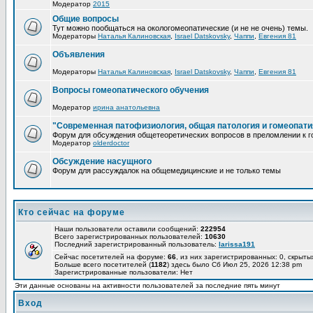
Модератор
2015
Общие вопросы
Тут можно пообщаться на окологомеопатические (и не не очень) темы.
Модераторы
Наталья Калиновская
,
Israel Datskovsky
,
Чаппи
,
Евгения 81
Объявления
Модераторы
Наталья Калиновская
,
Israel Datskovsky
,
Чаппи
,
Евгения 81
Вопросы гомеопатического обучения
Модератор
ирина анатольевна
"Современная патофизиология, общая патология и гомеопати
Форум для обсуждения общетеоретических вопросов в преломлении к г
Модератор
olderdoctor
Обсуждение насущного
Форум для рассуждалок на общемедицинские и не только темы
Кто сейчас на форуме
Наши пользователи оставили сообщений:
222954
Всего зарегистрированных пользователей:
10630
Последний зарегистрированный пользователь:
larissa191
Сейчас посетителей на форуме:
66
, из них зарегистрированных: 0, скрыты
Больше всего посетителей (
1182
) здесь было Сб Июл 25, 2026 12:38 pm
Зарегистрированные пользователи: Нет
Эти данные основаны на активности пользователей за последние пять минут
Вход