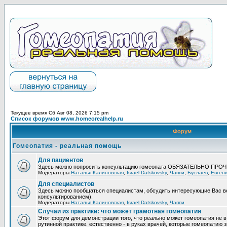
Текущее время Сб Авг 08, 2026 7:15 pm
Список форумов www.homeorealhelp.ru
Форум
Гомеопатия - реальная помощь
Для пациентов
Здесь можно попросить консультацию гомеопата ОБЯЗАТЕЛЬНО ПРО
Модераторы
Наталья Калиновская
,
Israel Datskovsky
,
Чаппи
,
Буслаев
,
Евген
Для специалистов
Здесь можно пообщаться специалистам, обсудить интересующие Вас в
консультированием).
Модераторы
Наталья Калиновская
,
Israel Datskovsky
,
Чаппи
Случаи из практики: что может грамотная гомеопатия
Этот форум для демонстрации того, что реально может гомеопатия не в
рутинной практике. естественно - в руках врачей, которые гомеопатию з