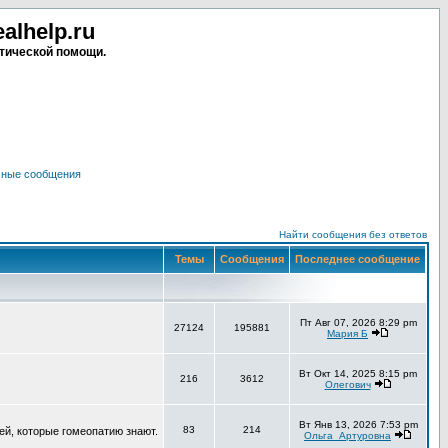
lhelp.ru
тической помощи.
чные сообщения
Найти сообщения без ответов
Темы
Сообщения
Последнее сообщение
Пт Авг 07, 2026 8:29 pm
27124
195881
Мария Б
Вт Окт 14, 2025 8:15 pm
216
3612
Олегович
Вт Янв 13, 2026 7:53 pm
83
214
ей, которые гомеопатию знают.
Ольга_Артуровна