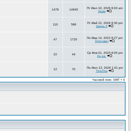
Пт Июл 10, 2026 8:03 am
1478
14945
Veala
Пт Май 22, 2026 8:30 pm
110
586
Заира З
Пн Мар 14, 2022 8:27 pm
47
1720
Олегович
Ср Фев 01, 2023 8:05 pm
22
44
Ан на.
Пн Июл 13, 2026 1:01 pm
12
70
TinaTina
Часовой пояс: GMT + 4