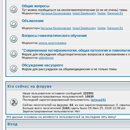
Общие вопросы
Тут можно пообщаться на окологомеопатические (и не не очень) темы.
Модераторы
Наталья Калиновская
,
Israel Datskovsky
,
Чаппи
,
Евгения 81
Объявления
Модераторы
Наталья Калиновская
,
Israel Datskovsky
,
Чаппи
,
Евгения 81
Вопросы гомеопатического обучения
Модератор
ирина анатольевна
"Современная патофизиология, общая патология и гомеопати
Форум для обсуждения общетеоретических вопросов в преломлении к г
Модератор
olderdoctor
Обсуждение насущного
Форум для рассуждалок на общемедицинские и не только темы
Кто сейчас на форуме
Наши пользователи оставили сообщений:
222951
Всего зарегистрированных пользователей:
10630
Последний зарегистрированный пользователь:
larissa191
Сейчас посетителей на форуме:
64
, из них зарегистрированных: 0, скрыты
Больше всего посетителей (
1182
) здесь было Сб Июл 25, 2026 12:38 pm
Зарегистрированные пользователи: Нет
Эти данные основаны на активности пользователей за последние пять минут
Вход