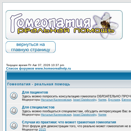
Текущее время Пт Авг 07, 2026 10:37 pm
Список форумов www.homeorealhelp.ru
Гомеопатия - реальная помощь
Для пациентов
Здесь можно попросить консультацию гомеопата ОБЯЗАТЕЛЬНО ПРО
Модераторы
Наталья Калиновская
,
Israel Datskovsky
,
Чаппи
,
Буслаев
,
Евген
Для специалистов
Здесь можно пообщаться специалистам, обсудить интересующие Вас в
Модераторы
Наталья Калиновская
,
Israel Datskovsky
,
Чаппи
Случаи из практики: что может грамотная гомеопатия
Этот форум для демонстрации того, что реально может гомеопатия не в 
Модератор
2015