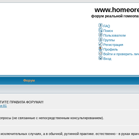
www.homeorea
форум реальной гомеопа
FAQ
Поиск
Пользователи
Группы
Регистрация
Профиль
Войти и проверить ли
Вход
Форум
ЧТИТЕ ПРАВИЛА ФОРУМА!!!
ия 81
опросы (не связанные с непосредственным консультированием).
исключительных случаях, а в обычной, рутинной практике. естественно - в руках врач