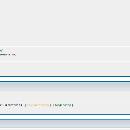
я"
омеопатии.
х: 0 и гостей: 64 [
Администратор
] [
Модератор
]