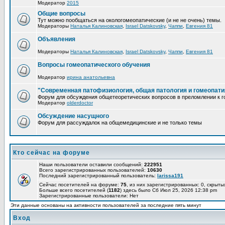
Модератор
2015
Общие вопросы
Тут можно пообщаться на окологомеопатические (и не не очень) темы.
Модераторы
Наталья Калиновская
,
Israel Datskovsky
,
Чаппи
,
Евгения 81
Объявления
Модераторы
Наталья Калиновская
,
Israel Datskovsky
,
Чаппи
,
Евгения 81
Вопросы гомеопатического обучения
Модератор
ирина анатольевна
"Современная патофизиология, общая патология и гомеопати
Форум для обсуждения общетеоретических вопросов в преломлении к г
Модератор
olderdoctor
Обсуждение насущного
Форум для рассуждалок на общемедицинские и не только темы
Кто сейчас на форуме
Наши пользователи оставили сообщений:
222951
Всего зарегистрированных пользователей:
10630
Последний зарегистрированный пользователь:
larissa191
Сейчас посетителей на форуме:
75
, из них зарегистрированных: 0, скрыты
Больше всего посетителей (
1182
) здесь было Сб Июл 25, 2026 12:38 pm
Зарегистрированные пользователи: Нет
Эти данные основаны на активности пользователей за последние пять минут
Вход