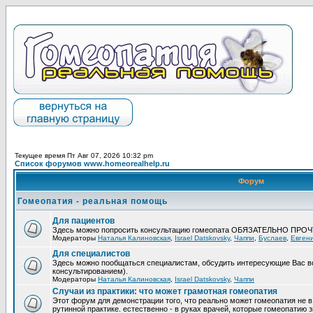
Текущее время Пт Авг 07, 2026 10:32 pm
Список форумов www.homeorealhelp.ru
Форум
Гомеопатия - реальная помощь
Для пациентов
Здесь можно попросить консультацию гомеопата ОБЯЗАТЕЛЬНО ПРО
Модераторы
Наталья Калиновская
,
Israel Datskovsky
,
Чаппи
,
Буслаев
,
Евген
Для специалистов
Здесь можно пообщаться специалистам, обсудить интересующие Вас в
консультированием).
Модераторы
Наталья Калиновская
,
Israel Datskovsky
,
Чаппи
Случаи из практики: что может грамотная гомеопатия
Этот форум для демонстрации того, что реально может гомеопатия не в
рутинной практике. естественно - в руках врачей, которые гомеопатию з