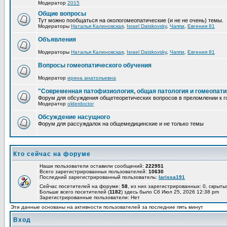
Модератор
2015
Общие вопросы
Тут можно пообщаться на окологомеопатические (и не не очень) темы.
Модераторы
Наталья Калиновская
,
Israel Datskovsky
,
Чаппи
,
Евгения 81
Объявления
Модераторы
Наталья Калиновская
,
Israel Datskovsky
,
Чаппи
,
Евгения 81
Вопросы гомеопатического обучения
Модератор
ирина анатольевна
"Современная патофизиология, общая патология и гомеопати
Форум для обсуждения общетеоретических вопросов в преломлении к г
Модератор
olderdoctor
Обсуждение насущного
Форум для рассуждалок на общемедицинские и не только темы
Кто сейчас на форуме
Наши пользователи оставили сообщений:
222951
Всего зарегистрированных пользователей:
10630
Последний зарегистрированный пользователь:
larissa191
Сейчас посетителей на форуме:
58
, из них зарегистрированных: 0, скрыты
Больше всего посетителей (
1182
) здесь было Сб Июл 25, 2026 12:38 pm
Зарегистрированные пользователи: Нет
Эти данные основаны на активности пользователей за последние пять минут
Вход