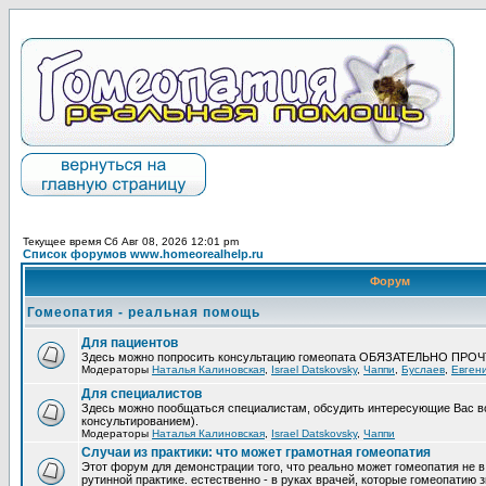
Текущее время Сб Авг 08, 2026 12:01 pm
Список форумов www.homeorealhelp.ru
Форум
Гомеопатия - реальная помощь
Для пациентов
Здесь можно попросить консультацию гомеопата ОБЯЗАТЕЛЬНО ПРО
Модераторы
Наталья Калиновская
,
Israel Datskovsky
,
Чаппи
,
Буслаев
,
Евген
Для специалистов
Здесь можно пообщаться специалистам, обсудить интересующие Вас в
консультированием).
Модераторы
Наталья Калиновская
,
Israel Datskovsky
,
Чаппи
Случаи из практики: что может грамотная гомеопатия
Этот форум для демонстрации того, что реально может гомеопатия не в
рутинной практике. естественно - в руках врачей, которые гомеопатию з