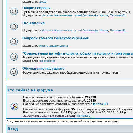
Модератор
2015
Общие вопросы
Тут можно пообщаться на окологомеопатические (и не не очень) темы.
Модераторы
Наталья Калиновская
,
Israel Datskovsky
,
Чаппи
,
Евгения 81
Объявления
Модераторы
Наталья Калиновская
,
Israel Datskovsky
,
Чаппи
,
Евгения 81
Вопросы гомеопатического обучения
Модератор
ирина анатольевна
"Современная патофизиология, общая патология и гомеопати
Форум для обсуждения общетеоретических вопросов в преломлении к г
Модератор
olderdoctor
Обсуждение насущного
Форум для рассуждалок на общемедицинские и не только темы
Кто сейчас на форуме
Наши пользователи оставили сообщений:
222938
Всего зарегистрированных пользователей:
10630
Последний зарегистрированный пользователь:
larissa191
Сейчас посетителей на форуме:
95
, из них зарегистрированных: 1, скрыты
Больше всего посетителей (
1182
) здесь было Сб Июл 25, 2026 12:38 pm
Зарегистрированные пользователи:
Милена 9
Эти данные основаны на активности пользователей за последние пять минут
Вход