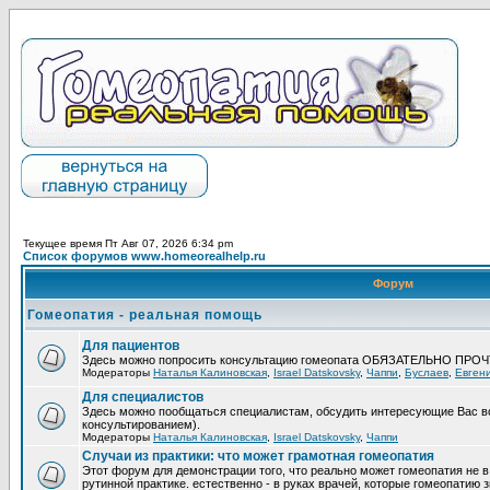
Текущее время Пт Авг 07, 2026 6:34 pm
Список форумов www.homeorealhelp.ru
Форум
Гомеопатия - реальная помощь
Для пациентов
Здесь можно попросить консультацию гомеопата ОБЯЗАТЕЛЬНО ПРО
Модераторы
Наталья Калиновская
,
Israel Datskovsky
,
Чаппи
,
Буслаев
,
Евген
Для специалистов
Здесь можно пообщаться специалистам, обсудить интересующие Вас в
консультированием).
Модераторы
Наталья Калиновская
,
Israel Datskovsky
,
Чаппи
Случаи из практики: что может грамотная гомеопатия
Этот форум для демонстрации того, что реально может гомеопатия не в
рутинной практике. естественно - в руках врачей, которые гомеопатию з