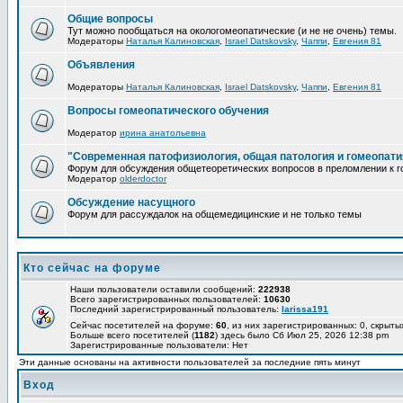
Общие вопросы
Тут можно пообщаться на окологомеопатические (и не не очень) темы.
Модераторы
Наталья Калиновская
,
Israel Datskovsky
,
Чаппи
,
Евгения 81
Объявления
Модераторы
Наталья Калиновская
,
Israel Datskovsky
,
Чаппи
,
Евгения 81
Вопросы гомеопатического обучения
Модератор
ирина анатольевна
"Современная патофизиология, общая патология и гомеопати
Форум для обсуждения общетеоретических вопросов в преломлении к г
Модератор
olderdoctor
Обсуждение насущного
Форум для рассуждалок на общемедицинские и не только темы
Кто сейчас на форуме
Наши пользователи оставили сообщений:
222938
Всего зарегистрированных пользователей:
10630
Последний зарегистрированный пользователь:
larissa191
Сейчас посетителей на форуме:
60
, из них зарегистрированных: 0, скрыты
Больше всего посетителей (
1182
) здесь было Сб Июл 25, 2026 12:38 pm
Зарегистрированные пользователи: Нет
Эти данные основаны на активности пользователей за последние пять минут
Вход