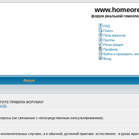
www.homeorea
форум реальной гомеопа
FAQ
Поиск
Пользователи
Группы
Регистрация
Профиль
Войти и проверить ли
Вход
Форум
ЧТИТЕ ПРАВИЛА ФОРУМА!!!
ия 81
опросы (не связанные с непосредственным консультированием).
исключительных случаях, а в обычной, рутинной практике. естественно - в руках врач