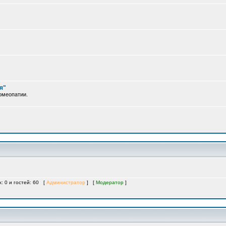
я"
омеопатии.
х: 0 и гостей: 60 [
Администратор
] [
Модератор
]