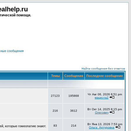
lhelp.ru
тической помощи.
чные сообщения
Найти сообщения без ответов
Темы
Сообщения
Последнее сообщение
Чт Авг 06, 2026 8:51 pm
27123
195868
мацеста2
Вт Окт 14, 2025 8:15 pm
216
3612
Олегович
Вт Янв 13, 2026 7:53 pm
83
214
ей, которые гомеопатию знают.
Ольга_Артуровна