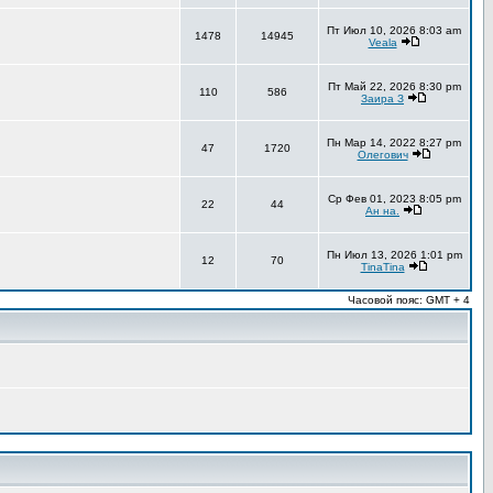
Пт Июл 10, 2026 8:03 am
1478
14945
Veala
Пт Май 22, 2026 8:30 pm
110
586
Заира З
Пн Мар 14, 2022 8:27 pm
47
1720
Олегович
Ср Фев 01, 2023 8:05 pm
22
44
Ан на.
Пн Июл 13, 2026 1:01 pm
12
70
TinaTina
Часовой пояс: GMT + 4