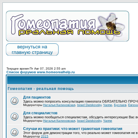
Текущее время Пт Авг 07, 2026 2:55 am
Список форумов www.homeorealhelp.ru
Гомеопатия - реальная помощь
Для пациентов
Здесь можно попросить консультацию гомеопата ОБЯЗАТЕЛЬНО ПРО
Модераторы
Наталья Калиновская
,
Israel Datskovsky
,
Чаппи
,
Буслаев
,
Евген
Для специалистов
Здесь можно пообщаться специалистам, обсудить интересующие Вас в
Модераторы
Наталья Калиновская
,
Israel Datskovsky
,
Чаппи
Случаи из практики: что может грамотная гомеопатия
Этот форум для демонстрации того, что реально может гомеопатия не в 
Модератор
2015