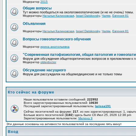
Модератор
2015
Общие вопросы
Тут можно пообщаться на окологомеопатические (и не не очень) темы.
Модераторы
Наталья Калиновская
,
Israel Datskovsky
,
Чаппи
,
Евгения 81
Объявления
Модераторы
Наталья Калиновская
,
Israel Datskovsky
,
Чаппи
,
Евгения 81
Вопросы гомеопатического обучения
Модератор
ирина анатольевна
"Современная патофизиология, общая патология и гомеопати
Форум для обсуждения общетеоретических вопросов в преломлении к г
Модератор
olderdoctor
Обсуждение насущного
Форум для рассуждалок на общемедицинские и не только темы
Кто сейчас на форуме
Наши пользователи оставили сообщений:
222952
Всего зарегистрированных пользователей:
10630
Последний зарегистрированный пользователь:
larissa191
Сейчас посетителей на форуме:
217
, из них зарегистрированных: 1, скрыт
Больше всего посетителей (
1182
) здесь было Сб Июл 25, 2026 12:38 pm
Зарегистрированные пользователи:
Милена 9
Эти данные основаны на активности пользователей за последние пять минут
Вход