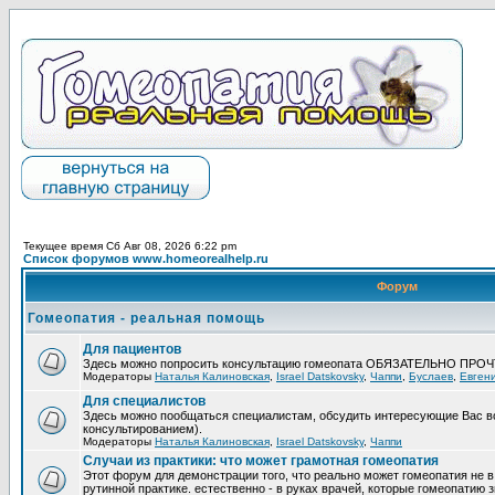
Текущее время Сб Авг 08, 2026 6:22 pm
Список форумов www.homeorealhelp.ru
Форум
Гомеопатия - реальная помощь
Для пациентов
Здесь можно попросить консультацию гомеопата ОБЯЗАТЕЛЬНО ПРО
Модераторы
Наталья Калиновская
,
Israel Datskovsky
,
Чаппи
,
Буслаев
,
Евген
Для специалистов
Здесь можно пообщаться специалистам, обсудить интересующие Вас в
консультированием).
Модераторы
Наталья Калиновская
,
Israel Datskovsky
,
Чаппи
Случаи из практики: что может грамотная гомеопатия
Этот форум для демонстрации того, что реально может гомеопатия не в
рутинной практике. естественно - в руках врачей, которые гомеопатию з