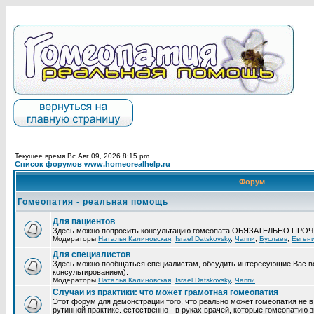
Текущее время Вс Авг 09, 2026 8:15 pm
Список форумов www.homeorealhelp.ru
Форум
Гомеопатия - реальная помощь
Для пациентов
Здесь можно попросить консультацию гомеопата ОБЯЗАТЕЛЬНО ПРО
Модераторы
Наталья Калиновская
,
Israel Datskovsky
,
Чаппи
,
Буслаев
,
Евген
Для специалистов
Здесь можно пообщаться специалистам, обсудить интересующие Вас в
консультированием).
Модераторы
Наталья Калиновская
,
Israel Datskovsky
,
Чаппи
Случаи из практики: что может грамотная гомеопатия
Этот форум для демонстрации того, что реально может гомеопатия не в
рутинной практике. естественно - в руках врачей, которые гомеопатию з