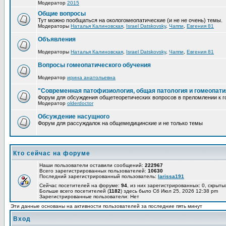
Модератор
2015
Общие вопросы
Тут можно пообщаться на окологомеопатические (и не не очень) темы.
Модераторы
Наталья Калиновская
,
Israel Datskovsky
,
Чаппи
,
Евгения 81
Объявления
Модераторы
Наталья Калиновская
,
Israel Datskovsky
,
Чаппи
,
Евгения 81
Вопросы гомеопатического обучения
Модератор
ирина анатольевна
"Современная патофизиология, общая патология и гомеопати
Форум для обсуждения общетеоретических вопросов в преломлении к г
Модератор
olderdoctor
Обсуждение насущного
Форум для рассуждалок на общемедицинские и не только темы
Кто сейчас на форуме
Наши пользователи оставили сообщений:
222967
Всего зарегистрированных пользователей:
10630
Последний зарегистрированный пользователь:
larissa191
Сейчас посетителей на форуме:
94
, из них зарегистрированных: 0, скрыты
Больше всего посетителей (
1182
) здесь было Сб Июл 25, 2026 12:38 pm
Зарегистрированные пользователи: Нет
Эти данные основаны на активности пользователей за последние пять минут
Вход