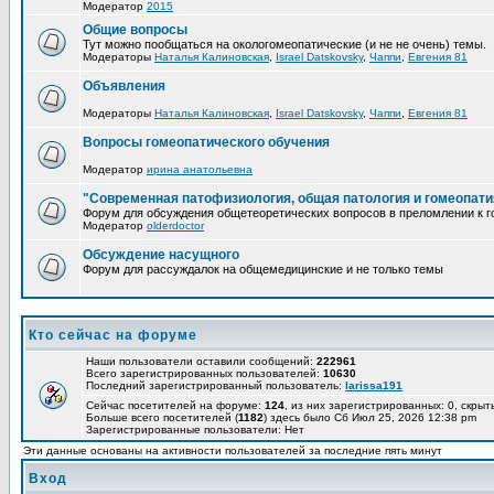
Модератор
2015
Общие вопросы
Тут можно пообщаться на окологомеопатические (и не не очень) темы.
Модераторы
Наталья Калиновская
,
Israel Datskovsky
,
Чаппи
,
Евгения 81
Объявления
Модераторы
Наталья Калиновская
,
Israel Datskovsky
,
Чаппи
,
Евгения 81
Вопросы гомеопатического обучения
Модератор
ирина анатольевна
"Современная патофизиология, общая патология и гомеопати
Форум для обсуждения общетеоретических вопросов в преломлении к г
Модератор
olderdoctor
Обсуждение насущного
Форум для рассуждалок на общемедицинские и не только темы
Кто сейчас на форуме
Наши пользователи оставили сообщений:
222961
Всего зарегистрированных пользователей:
10630
Последний зарегистрированный пользователь:
larissa191
Сейчас посетителей на форуме:
124
, из них зарегистрированных: 0, скрыт
Больше всего посетителей (
1182
) здесь было Сб Июл 25, 2026 12:38 pm
Зарегистрированные пользователи: Нет
Эти данные основаны на активности пользователей за последние пять минут
Вход