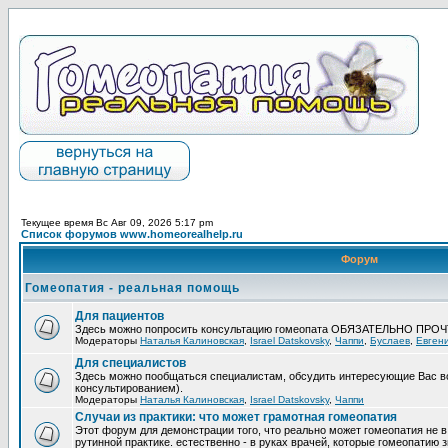
Текущее время Вс Авг 09, 2026 5:17 pm
Список форумов www.homeorealhelp.ru
Форум
Гомеопатия - реальная помощь
Для пациентов
Здесь можно попросить консультацию гомеопата ОБЯЗАТЕЛЬНО ПРО
Модераторы
Наталья Калиновская
,
Israel Datskovsky
,
Чаппи
,
Буслаев
,
Евген
Для специалистов
Здесь можно пообщаться специалистам, обсудить интересующие Вас в
консультированием).
Модераторы
Наталья Калиновская
,
Israel Datskovsky
,
Чаппи
Случаи из практики: что может грамотная гомеопатия
Этот форум для демонстрации того, что реально может гомеопатия не в
рутинной практике. естественно - в руках врачей, которые гомеопатию з