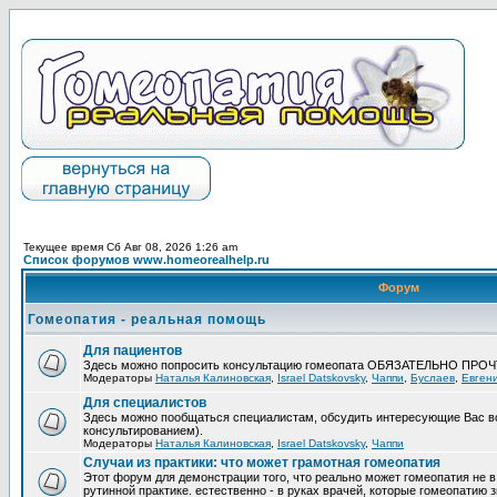
Текущее время Сб Авг 08, 2026 1:26 am
Список форумов www.homeorealhelp.ru
Форум
Гомеопатия - реальная помощь
Для пациентов
Здесь можно попросить консультацию гомеопата ОБЯЗАТЕЛЬНО ПРО
Модераторы
Наталья Калиновская
,
Israel Datskovsky
,
Чаппи
,
Буслаев
,
Евген
Для специалистов
Здесь можно пообщаться специалистам, обсудить интересующие Вас в
консультированием).
Модераторы
Наталья Калиновская
,
Israel Datskovsky
,
Чаппи
Случаи из практики: что может грамотная гомеопатия
Этот форум для демонстрации того, что реально может гомеопатия не в
рутинной практике. естественно - в руках врачей, которые гомеопатию з