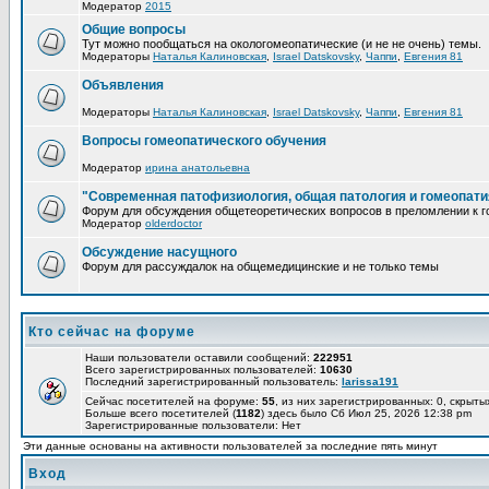
Модератор
2015
Общие вопросы
Тут можно пообщаться на окологомеопатические (и не не очень) темы.
Модераторы
Наталья Калиновская
,
Israel Datskovsky
,
Чаппи
,
Евгения 81
Объявления
Модераторы
Наталья Калиновская
,
Israel Datskovsky
,
Чаппи
,
Евгения 81
Вопросы гомеопатического обучения
Модератор
ирина анатольевна
"Современная патофизиология, общая патология и гомеопати
Форум для обсуждения общетеоретических вопросов в преломлении к г
Модератор
olderdoctor
Обсуждение насущного
Форум для рассуждалок на общемедицинские и не только темы
Кто сейчас на форуме
Наши пользователи оставили сообщений:
222951
Всего зарегистрированных пользователей:
10630
Последний зарегистрированный пользователь:
larissa191
Сейчас посетителей на форуме:
55
, из них зарегистрированных: 0, скрыты
Больше всего посетителей (
1182
) здесь было Сб Июл 25, 2026 12:38 pm
Зарегистрированные пользователи: Нет
Эти данные основаны на активности пользователей за последние пять минут
Вход