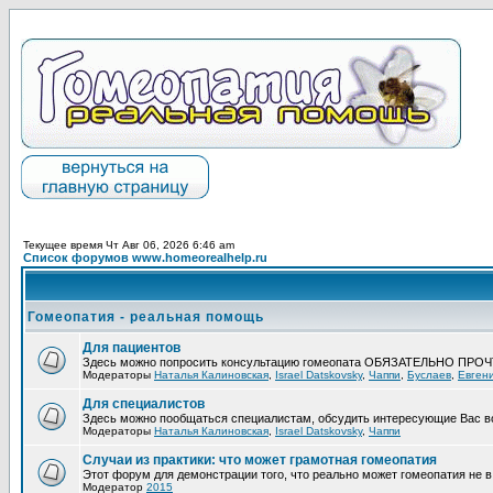
Текущее время Чт Авг 06, 2026 6:46 am
Список форумов www.homeorealhelp.ru
Гомеопатия - реальная помощь
Для пациентов
Здесь можно попросить консультацию гомеопата ОБЯЗАТЕЛЬНО ПРО
Модераторы
Наталья Калиновская
,
Israel Datskovsky
,
Чаппи
,
Буслаев
,
Евген
Для специалистов
Здесь можно пообщаться специалистам, обсудить интересующие Вас в
Модераторы
Наталья Калиновская
,
Israel Datskovsky
,
Чаппи
Случаи из практики: что может грамотная гомеопатия
Этот форум для демонстрации того, что реально может гомеопатия не в 
Модератор
2015