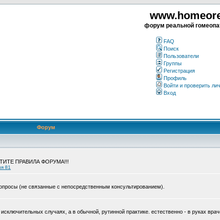
www.homeorea
форум реальной гомеопа
FAQ
Поиск
Пользователи
Группы
Регистрация
Профиль
Войти и проверить ли
Вход
Форум
ЧТИТЕ ПРАВИЛА ФОРУМА!!!
ия 81
опросы (не связанные с непосредственным консультированием).
исключительных случаях, а в обычной, рутинной практике. естественно - в руках врач