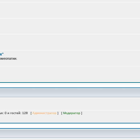
я"
омеопатии.
ых: 0 и гостей: 128 [
Администратор
] [
Модератор
]