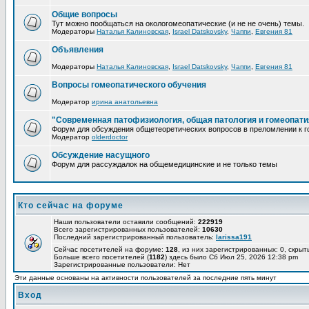
Общие вопросы
Тут можно пообщаться на окологомеопатические (и не не очень) темы.
Модераторы
Наталья Калиновская
,
Israel Datskovsky
,
Чаппи
,
Евгения 81
Объявления
Модераторы
Наталья Калиновская
,
Israel Datskovsky
,
Чаппи
,
Евгения 81
Вопросы гомеопатического обучения
Модератор
ирина анатольевна
"Современная патофизиология, общая патология и гомеопати
Форум для обсуждения общетеоретических вопросов в преломлении к г
Модератор
olderdoctor
Обсуждение насущного
Форум для рассуждалок на общемедицинские и не только темы
Кто сейчас на форуме
Наши пользователи оставили сообщений:
222919
Всего зарегистрированных пользователей:
10630
Последний зарегистрированный пользователь:
larissa191
Сейчас посетителей на форуме:
128
, из них зарегистрированных: 0, скрыт
Больше всего посетителей (
1182
) здесь было Сб Июл 25, 2026 12:38 pm
Зарегистрированные пользователи: Нет
Эти данные основаны на активности пользователей за последние пять минут
Вход