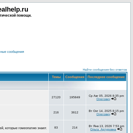
lhelp.ru
тической помощи.
чные сообщения
Найти сообщения без ответов
Темы
Сообщения
Последнее сообщение
Ср Авг 05, 2026 8:35 pm
27120
195849
Олегович
Вт Окт 14, 2025 8:15 pm
216
3612
Олегович
Вт Янв 13, 2026 7:53 pm
83
214
ей, которые гомеопатию знают.
Ольга_Артуровна