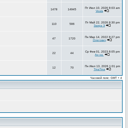
Пт Июл 10, 2026 8:03 am
1478
14945
Veala
Пт Май 22, 2026 8:30 pm
110
586
Заира З
Пн Мар 14, 2022 8:27 pm
47
1720
Олегович
Ср Фев 01, 2023 8:05 pm
22
44
Ан на.
Пн Июл 13, 2026 1:01 pm
12
70
TinaTina
Часовой пояс: GMT + 4