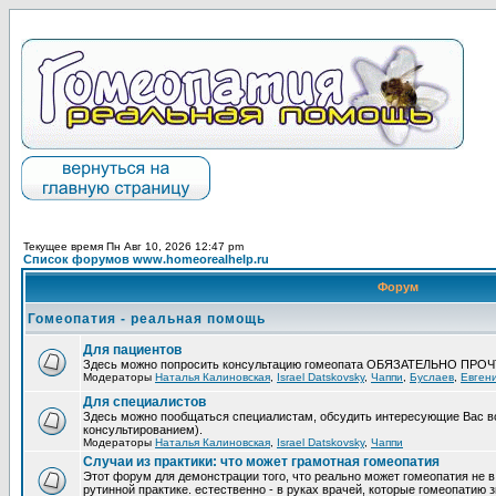
Текущее время Пн Авг 10, 2026 12:47 pm
Список форумов www.homeorealhelp.ru
Форум
Гомеопатия - реальная помощь
Для пациентов
Здесь можно попросить консультацию гомеопата ОБЯЗАТЕЛЬНО ПРО
Модераторы
Наталья Калиновская
,
Israel Datskovsky
,
Чаппи
,
Буслаев
,
Евген
Для специалистов
Здесь можно пообщаться специалистам, обсудить интересующие Вас в
консультированием).
Модераторы
Наталья Калиновская
,
Israel Datskovsky
,
Чаппи
Случаи из практики: что может грамотная гомеопатия
Этот форум для демонстрации того, что реально может гомеопатия не в
рутинной практике. естественно - в руках врачей, которые гомеопатию з