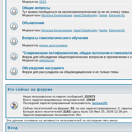
Модератор
2015
Общие вопросы
Тут можно пообщаться на окологомеопатические (и не не очень) темы.
Модераторы
Наталья Калиновская
,
Israel Datskovsky
,
Чаппи
,
Евгения 81
Объявления
Модераторы
Наталья Калиновская
,
Israel Datskovsky
,
Чаппи
,
Евгения 81
Вопросы гомеопатического обучения
Модератор
ирина анатольевна
"Современная патофизиология, общая патология и гомеопати
Форум для обсуждения общетеоретических вопросов в преломлении к г
Модератор
olderdoctor
Обсуждение насущного
Форум для рассуждалок на общемедицинские и не только темы
Кто сейчас на форуме
Наши пользователи оставили сообщений:
222973
Всего зарегистрированных пользователей:
10630
Последний зарегистрированный пользователь:
larissa191
Сейчас посетителей на форуме:
53
, из них зарегистрированных: 0, скрыты
Больше всего посетителей (
1182
) здесь было Сб Июл 25, 2026 12:38 pm
Зарегистрированные пользователи: Нет
Эти данные основаны на активности пользователей за последние пять минут
Вход