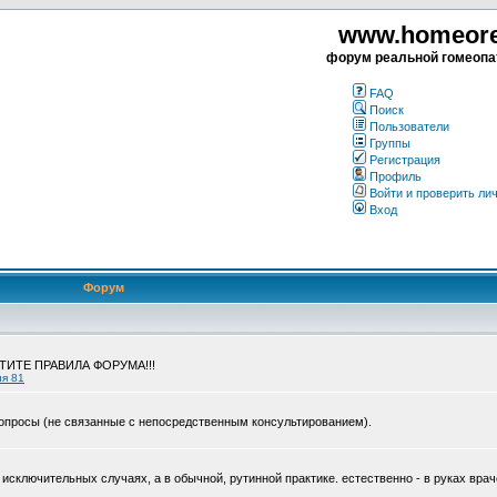
www.homeorea
форум реальной гомеопа
FAQ
Поиск
Пользователи
Группы
Регистрация
Профиль
Войти и проверить ли
Вход
Форум
ЧТИТЕ ПРАВИЛА ФОРУМА!!!
ия 81
опросы (не связанные с непосредственным консультированием).
исключительных случаях, а в обычной, рутинной практике. естественно - в руках врач