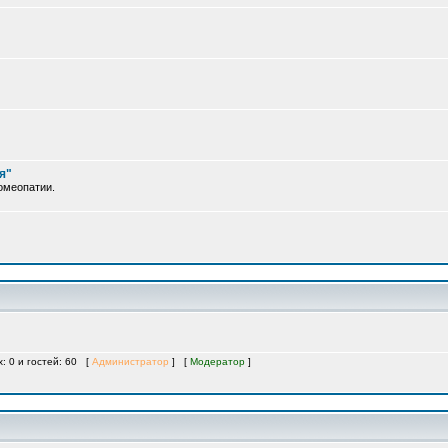
я"
омеопатии.
х: 0 и гостей: 60 [
Администратор
] [
Модератор
]