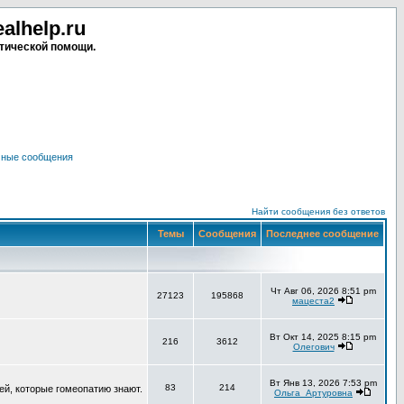
lhelp.ru
тической помощи.
чные сообщения
Найти сообщения без ответов
Темы
Сообщения
Последнее сообщение
Чт Авг 06, 2026 8:51 pm
27123
195868
мацеста2
Вт Окт 14, 2025 8:15 pm
216
3612
Олегович
Вт Янв 13, 2026 7:53 pm
83
214
ей, которые гомеопатию знают.
Ольга_Артуровна