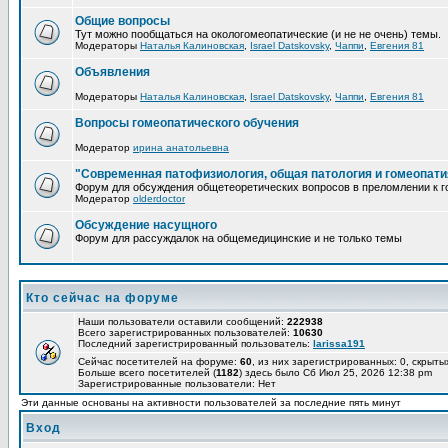
Общие вопросы
Тут можно пообщаться на окологомеопатические (и не не очень) темы.
Модераторы
Наталья Калиновская
,
Israel Datskovsky
,
Чаппи
,
Евгения 81
Объявления
Модераторы
Наталья Калиновская
,
Israel Datskovsky
,
Чаппи
,
Евгения 81
Вопросы гомеопатического обучения
Модератор
ирина анатольевна
"Современная патофизиология, общая патология и гомеопати
Форум для обсуждения общетеоретических вопросов в преломлении к г
Модератор
olderdoctor
Обсуждение насущного
Форум для рассуждалок на общемедицинские и не только темы
Кто сейчас на форуме
Наши пользователи оставили сообщений:
222938
Всего зарегистрированных пользователей:
10630
Последний зарегистрированный пользователь:
larissa191
Сейчас посетителей на форуме:
60
, из них зарегистрированных: 0, скрыты
Больше всего посетителей (
1182
) здесь было Сб Июл 25, 2026 12:38 pm
Зарегистрированные пользователи: Нет
Эти данные основаны на активности пользователей за последние пять минут
Вход