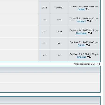
Пт Июл 10, 2026 8:03 am
1478
14945
Veala
Пт Май 22, 2026 8:30 pm
110
586
Заира З
Пн Мар 14, 2022 8:27 pm
47
1720
Олегович
Ср Фев 01, 2023 8:05 pm
22
44
Ан на.
Пн Июл 13, 2026 1:01 pm
12
70
TinaTina
Часовой пояс: GMT + 4