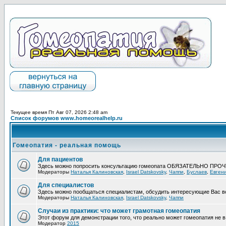
Текущее время Пт Авг 07, 2026 2:48 am
Список форумов www.homeorealhelp.ru
Гомеопатия - реальная помощь
Для пациентов
Здесь можно попросить консультацию гомеопата ОБЯЗАТЕЛЬНО ПРО
Модераторы
Наталья Калиновская
,
Israel Datskovsky
,
Чаппи
,
Буслаев
,
Евген
Для специалистов
Здесь можно пообщаться специалистам, обсудить интересующие Вас в
Модераторы
Наталья Калиновская
,
Israel Datskovsky
,
Чаппи
Случаи из практики: что может грамотная гомеопатия
Этот форум для демонстрации того, что реально может гомеопатия не в 
Модератор
2015