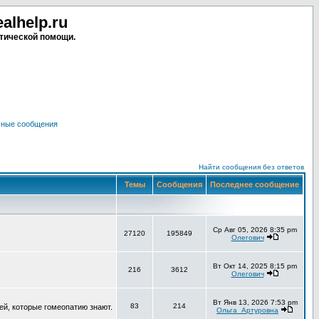
lhelp.ru
тической помощи.
чные сообщения
Найти сообщения без ответов
Темы
Сообщения
Последнее сообщение
Ср Авг 05, 2026 8:35 pm
27120
195849
Олегович
Вт Окт 14, 2025 8:15 pm
216
3612
Олегович
Вт Янв 13, 2026 7:53 pm
83
214
ей, которые гомеопатию знают.
Ольга_Артуровна