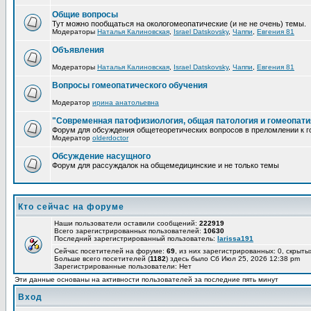
Общие вопросы
Тут можно пообщаться на окологомеопатические (и не не очень) темы.
Модераторы
Наталья Калиновская
,
Israel Datskovsky
,
Чаппи
,
Евгения 81
Объявления
Модераторы
Наталья Калиновская
,
Israel Datskovsky
,
Чаппи
,
Евгения 81
Вопросы гомеопатического обучения
Модератор
ирина анатольевна
"Современная патофизиология, общая патология и гомеопати
Форум для обсуждения общетеоретических вопросов в преломлении к г
Модератор
olderdoctor
Обсуждение насущного
Форум для рассуждалок на общемедицинские и не только темы
Кто сейчас на форуме
Наши пользователи оставили сообщений:
222919
Всего зарегистрированных пользователей:
10630
Последний зарегистрированный пользователь:
larissa191
Сейчас посетителей на форуме:
69
, из них зарегистрированных: 0, скрыты
Больше всего посетителей (
1182
) здесь было Сб Июл 25, 2026 12:38 pm
Зарегистрированные пользователи: Нет
Эти данные основаны на активности пользователей за последние пять минут
Вход