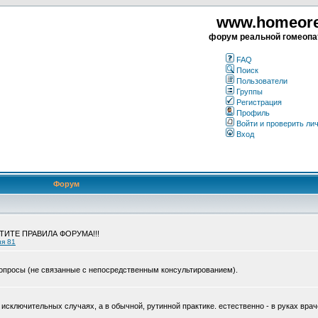
www.homeorea
форум реальной гомеопа
FAQ
Поиск
Пользователи
Группы
Регистрация
Профиль
Войти и проверить ли
Вход
Форум
ЧТИТЕ ПРАВИЛА ФОРУМА!!!
ия 81
опросы (не связанные с непосредственным консультированием).
исключительных случаях, а в обычной, рутинной практике. естественно - в руках врач