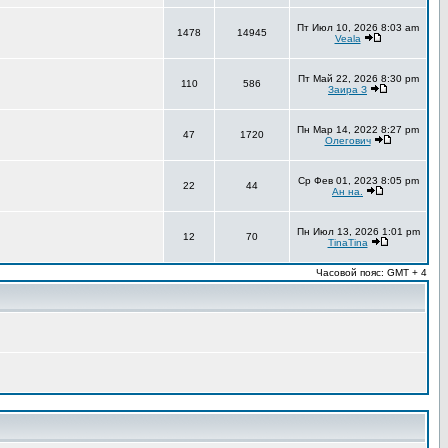
Пт Июл 10, 2026 8:03 am
1478
14945
Veala
Пт Май 22, 2026 8:30 pm
110
586
Заира З
Пн Мар 14, 2022 8:27 pm
47
1720
Олегович
Ср Фев 01, 2023 8:05 pm
22
44
Ан на.
Пн Июл 13, 2026 1:01 pm
12
70
TinaTina
Часовой пояс: GMT + 4