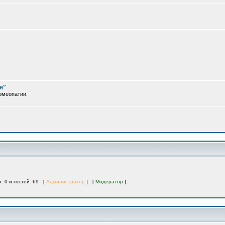
я"
омеопатии.
х: 0 и гостей: 69 [
Администратор
] [
Модератор
]