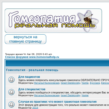
Текущее время Чт Авг 06, 2026 6:43 am
Список форумов www.homeorealhelp.ru
Гомеопатия - реальная помощь
Для пациентов
Здесь можно попросить консультацию гомеопата ОБЯЗАТЕЛЬНО ПРО
Модераторы
Наталья Калиновская
,
Israel Datskovsky
,
Чаппи
,
Буслаев
,
Евген
Для специалистов
Здесь можно пообщаться специалистам, обсудить интересующие Вас в
Модераторы
Наталья Калиновская
,
Israel Datskovsky
,
Чаппи
Случаи из практики: что может грамотная гомеопатия
Этот форум для демонстрации того, что реально может гомеопатия не в 
Модератор
2015