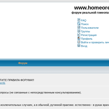
www.homeorea
форум реальной гомеопа
FAQ
Поиск
Пользователи
Группы
Регистрация
Профиль
Войти и проверить ли
Вход
Форум
ЧТИТЕ ПРАВИЛА ФОРУМА!!!
ия 81
опросы (не связанные с непосредственным консультированием).
исключительных случаях, а в обычной, рутинной практике. естественно - в руках врач