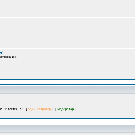
я"
омеопатии.
х: 0 и гостей: 72 [
Администратор
] [
Модератор
]