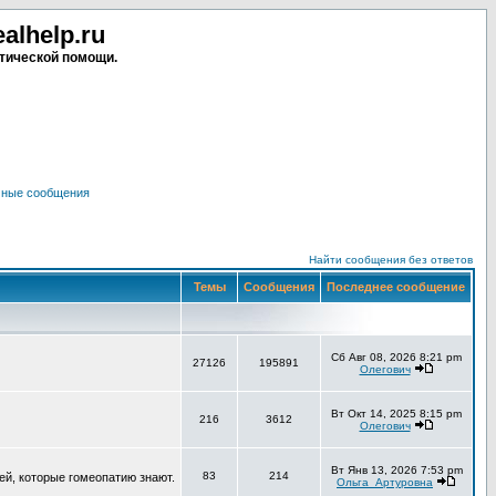
lhelp.ru
тической помощи.
чные сообщения
Найти сообщения без ответов
Темы
Сообщения
Последнее сообщение
Сб Авг 08, 2026 8:21 pm
27126
195891
Олегович
Вт Окт 14, 2025 8:15 pm
216
3612
Олегович
Вт Янв 13, 2026 7:53 pm
83
214
ей, которые гомеопатию знают.
Ольга_Артуровна