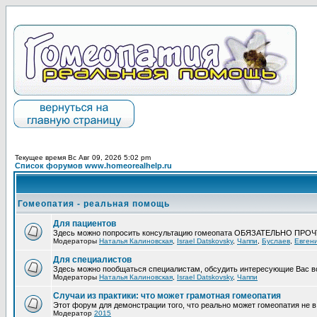
Текущее время Вс Авг 09, 2026 5:02 pm
Список форумов www.homeorealhelp.ru
Гомеопатия - реальная помощь
Для пациентов
Здесь можно попросить консультацию гомеопата ОБЯЗАТЕЛЬНО ПРО
Модераторы
Наталья Калиновская
,
Israel Datskovsky
,
Чаппи
,
Буслаев
,
Евген
Для специалистов
Здесь можно пообщаться специалистам, обсудить интересующие Вас в
Модераторы
Наталья Калиновская
,
Israel Datskovsky
,
Чаппи
Случаи из практики: что может грамотная гомеопатия
Этот форум для демонстрации того, что реально может гомеопатия не в 
Модератор
2015