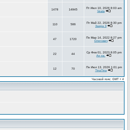
Пт Июл 10, 2026 8:03 am
1478
14945
Veala
Пт Май 22, 2026 8:30 pm
110
586
Заира З
Пн Мар 14, 2022 8:27 pm
47
1720
Олегович
Ср Фев 01, 2023 8:05 pm
22
44
Ан на.
Пн Июл 13, 2026 1:01 pm
12
70
TinaTina
Часовой пояс: GMT + 4