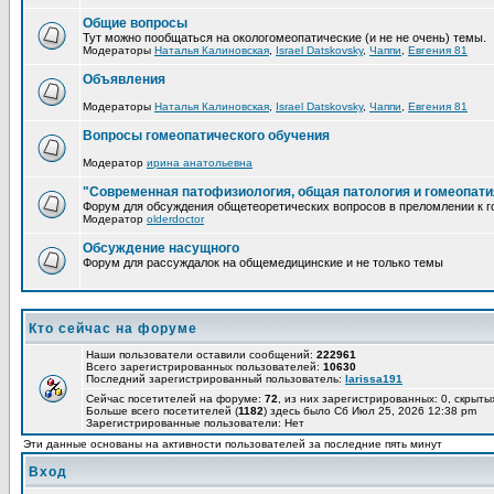
Общие вопросы
Тут можно пообщаться на окологомеопатические (и не не очень) темы.
Модераторы
Наталья Калиновская
,
Israel Datskovsky
,
Чаппи
,
Евгения 81
Объявления
Модераторы
Наталья Калиновская
,
Israel Datskovsky
,
Чаппи
,
Евгения 81
Вопросы гомеопатического обучения
Модератор
ирина анатольевна
"Современная патофизиология, общая патология и гомеопати
Форум для обсуждения общетеоретических вопросов в преломлении к г
Модератор
olderdoctor
Обсуждение насущного
Форум для рассуждалок на общемедицинские и не только темы
Кто сейчас на форуме
Наши пользователи оставили сообщений:
222961
Всего зарегистрированных пользователей:
10630
Последний зарегистрированный пользователь:
larissa191
Сейчас посетителей на форуме:
72
, из них зарегистрированных: 0, скрыты
Больше всего посетителей (
1182
) здесь было Сб Июл 25, 2026 12:38 pm
Зарегистрированные пользователи: Нет
Эти данные основаны на активности пользователей за последние пять минут
Вход