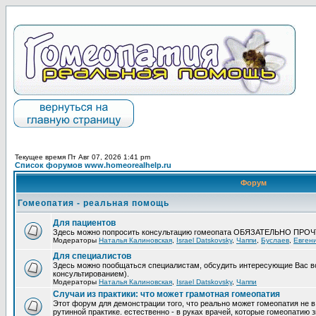
Текущее время Пт Авг 07, 2026 1:41 pm
Список форумов www.homeorealhelp.ru
Форум
Гомеопатия - реальная помощь
Для пациентов
Здесь можно попросить консультацию гомеопата ОБЯЗАТЕЛЬНО ПРО
Модераторы
Наталья Калиновская
,
Israel Datskovsky
,
Чаппи
,
Буслаев
,
Евген
Для специалистов
Здесь можно пообщаться специалистам, обсудить интересующие Вас в
консультированием).
Модераторы
Наталья Калиновская
,
Israel Datskovsky
,
Чаппи
Случаи из практики: что может грамотная гомеопатия
Этот форум для демонстрации того, что реально может гомеопатия не в
рутинной практике. естественно - в руках врачей, которые гомеопатию з