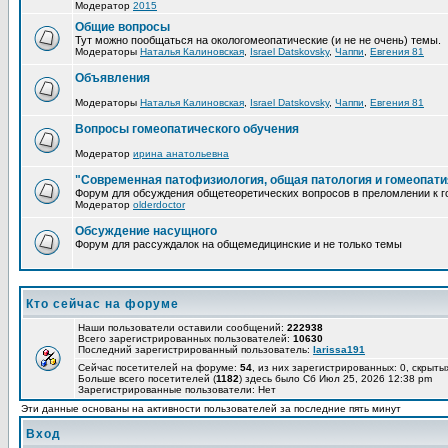
Модератор
2015
Общие вопросы
Тут можно пообщаться на окологомеопатические (и не не очень) темы.
Модераторы
Наталья Калиновская
,
Israel Datskovsky
,
Чаппи
,
Евгения 81
Объявления
Модераторы
Наталья Калиновская
,
Israel Datskovsky
,
Чаппи
,
Евгения 81
Вопросы гомеопатического обучения
Модератор
ирина анатольевна
"Современная патофизиология, общая патология и гомеопати
Форум для обсуждения общетеоретических вопросов в преломлении к г
Модератор
olderdoctor
Обсуждение насущного
Форум для рассуждалок на общемедицинские и не только темы
Кто сейчас на форуме
Наши пользователи оставили сообщений:
222938
Всего зарегистрированных пользователей:
10630
Последний зарегистрированный пользователь:
larissa191
Сейчас посетителей на форуме:
54
, из них зарегистрированных: 0, скрыты
Больше всего посетителей (
1182
) здесь было Сб Июл 25, 2026 12:38 pm
Зарегистрированные пользователи: Нет
Эти данные основаны на активности пользователей за последние пять минут
Вход