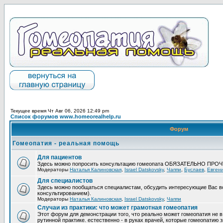
Текущее время Чт Авг 06, 2026 12:49 pm
Список форумов www.homeorealhelp.ru
Форум
Гомеопатия - реальная помощь
Для пациентов
Здесь можно попросить консультацию гомеопата ОБЯЗАТЕЛЬНО ПРО
Модераторы
Наталья Калиновская
,
Israel Datskovsky
,
Чаппи
,
Буслаев
,
Евген
Для специалистов
Здесь можно пообщаться специалистам, обсудить интересующие Вас в
консультированием).
Модераторы
Наталья Калиновская
,
Israel Datskovsky
,
Чаппи
Случаи из практики: что может грамотная гомеопатия
Этот форум для демонстрации того, что реально может гомеопатия не в
рутинной практике. естественно - в руках врачей, которые гомеопатию з