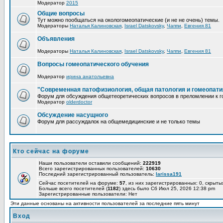
Модератор
2015
Общие вопросы
Тут можно пообщаться на окологомеопатические (и не не очень) темы.
Модераторы
Наталья Калиновская
,
Israel Datskovsky
,
Чаппи
,
Евгения 81
Объявления
Модераторы
Наталья Калиновская
,
Israel Datskovsky
,
Чаппи
,
Евгения 81
Вопросы гомеопатического обучения
Модератор
ирина анатольевна
"Современная патофизиология, общая патология и гомеопати
Форум для обсуждения общетеоретических вопросов в преломлении к г
Модератор
olderdoctor
Обсуждение насущного
Форум для рассуждалок на общемедицинские и не только темы
Кто сейчас на форуме
Наши пользователи оставили сообщений:
222919
Всего зарегистрированных пользователей:
10630
Последний зарегистрированный пользователь:
larissa191
Сейчас посетителей на форуме:
57
, из них зарегистрированных: 0, скрыты
Больше всего посетителей (
1182
) здесь было Сб Июл 25, 2026 12:38 pm
Зарегистрированные пользователи: Нет
Эти данные основаны на активности пользователей за последние пять минут
Вход