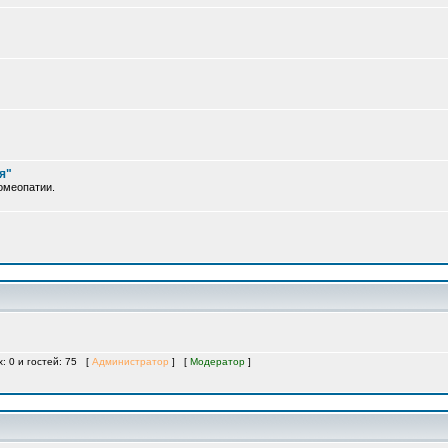
я"
омеопатии.
х: 0 и гостей: 75 [
Администратор
] [
Модератор
]