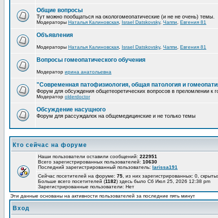
Общие вопросы
Тут можно пообщаться на окологомеопатические (и не не очень) темы.
Модераторы
Наталья Калиновская
,
Israel Datskovsky
,
Чаппи
,
Евгения 81
Объявления
Модераторы
Наталья Калиновская
,
Israel Datskovsky
,
Чаппи
,
Евгения 81
Вопросы гомеопатического обучения
Модератор
ирина анатольевна
"Современная патофизиология, общая патология и гомеопати
Форум для обсуждения общетеоретических вопросов в преломлении к г
Модератор
olderdoctor
Обсуждение насущного
Форум для рассуждалок на общемедицинские и не только темы
Кто сейчас на форуме
Наши пользователи оставили сообщений:
222951
Всего зарегистрированных пользователей:
10630
Последний зарегистрированный пользователь:
larissa191
Сейчас посетителей на форуме:
75
, из них зарегистрированных: 0, скрыты
Больше всего посетителей (
1182
) здесь было Сб Июл 25, 2026 12:38 pm
Зарегистрированные пользователи: Нет
Эти данные основаны на активности пользователей за последние пять минут
Вход