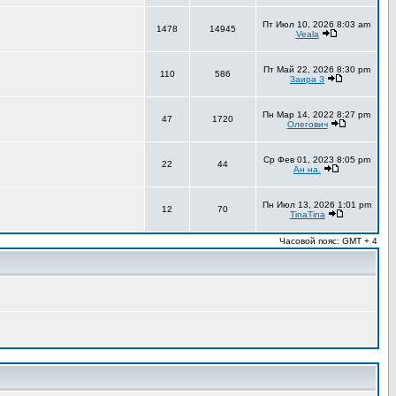
Пт Июл 10, 2026 8:03 am
1478
14945
Veala
Пт Май 22, 2026 8:30 pm
110
586
Заира З
Пн Мар 14, 2022 8:27 pm
47
1720
Олегович
Ср Фев 01, 2023 8:05 pm
22
44
Ан на.
Пн Июл 13, 2026 1:01 pm
12
70
TinaTina
Часовой пояс: GMT + 4