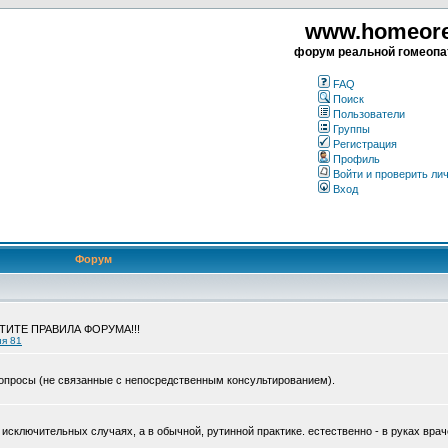
www.homeorea
форум реальной гомеопа
FAQ
Поиск
Пользователи
Группы
Регистрация
Профиль
Войти и проверить ли
Вход
Форум
ЧТИТЕ ПРАВИЛА ФОРУМА!!!
ия 81
опросы (не связанные с непосредственным консультированием).
исключительных случаях, а в обычной, рутинной практике. естественно - в руках врач