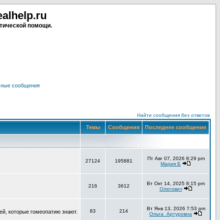
lhelp.ru
тической помощи.
чные сообщения
Найти сообщения без ответов
Темы
Сообщения
Последнее сообщение
Пт Авг 07, 2026 8:29 pm
27124
195881
Мария Б
Вт Окт 14, 2025 8:15 pm
216
3612
Олегович
Вт Янв 13, 2026 7:53 pm
83
214
ей, которые гомеопатию знают.
Ольга_Артуровна