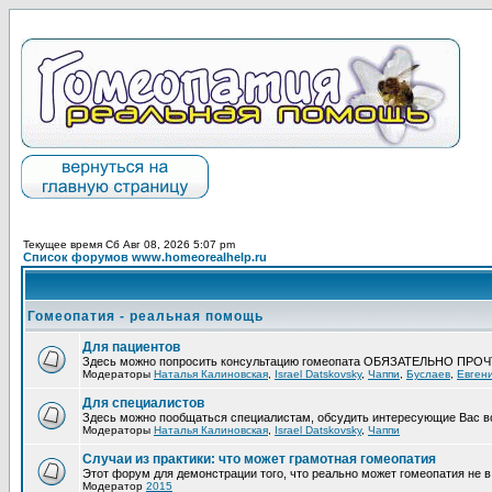
Текущее время Сб Авг 08, 2026 5:07 pm
Список форумов www.homeorealhelp.ru
Гомеопатия - реальная помощь
Для пациентов
Здесь можно попросить консультацию гомеопата ОБЯЗАТЕЛЬНО ПРО
Модераторы
Наталья Калиновская
,
Israel Datskovsky
,
Чаппи
,
Буслаев
,
Евген
Для специалистов
Здесь можно пообщаться специалистам, обсудить интересующие Вас в
Модераторы
Наталья Калиновская
,
Israel Datskovsky
,
Чаппи
Случаи из практики: что может грамотная гомеопатия
Этот форум для демонстрации того, что реально может гомеопатия не в 
Модератор
2015