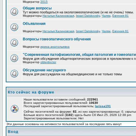
Модератор
2015
Общие вопросы
Тут можно пообщаться на окологомеопатические (и не не очень) темы.
Модераторы
Наталья Калиновская
,
Israel Datskovsky
,
Чаппи
,
Евгения 81
Объявления
Модераторы
Наталья Калиновская
,
Israel Datskovsky
,
Чаппи
,
Евгения 81
Вопросы гомеопатического обучения
Модератор
ирина анатольевна
"Современная патофизиология, общая патология и гомеопати
Форум для обсуждения общетеоретических вопросов в преломлении к г
Модератор
olderdoctor
Обсуждение насущного
Форум для рассуждалок на общемедицинские и не только темы
Кто сейчас на форуме
Наши пользователи оставили сообщений:
222961
Всего зарегистрированных пользователей:
10630
Последний зарегистрированный пользователь:
larissa191
Сейчас посетителей на форуме:
82
, из них зарегистрированных: 0, скрыты
Больше всего посетителей (
1182
) здесь было Сб Июл 25, 2026 12:38 pm
Зарегистрированные пользователи: Нет
Эти данные основаны на активности пользователей за последние пять минут
Вход