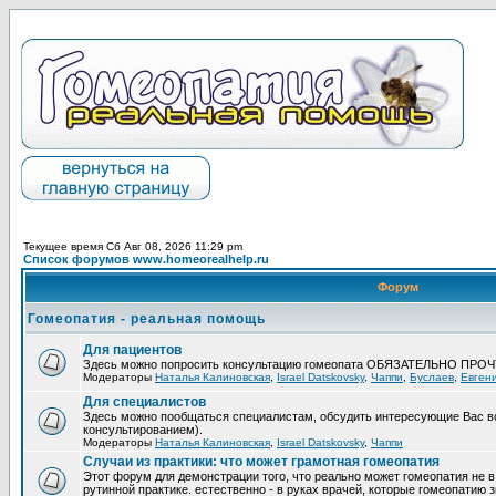
Текущее время Сб Авг 08, 2026 11:29 pm
Список форумов www.homeorealhelp.ru
Форум
Гомеопатия - реальная помощь
Для пациентов
Здесь можно попросить консультацию гомеопата ОБЯЗАТЕЛЬНО ПРО
Модераторы
Наталья Калиновская
,
Israel Datskovsky
,
Чаппи
,
Буслаев
,
Евген
Для специалистов
Здесь можно пообщаться специалистам, обсудить интересующие Вас в
консультированием).
Модераторы
Наталья Калиновская
,
Israel Datskovsky
,
Чаппи
Случаи из практики: что может грамотная гомеопатия
Этот форум для демонстрации того, что реально может гомеопатия не в
рутинной практике. естественно - в руках врачей, которые гомеопатию з