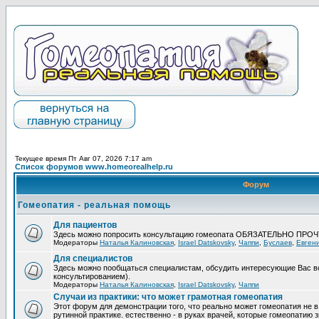
Текущее время Пт Авг 07, 2026 7:17 am
Список форумов www.homeorealhelp.ru
Форум
Гомеопатия - реальная помощь
Для пациентов
Здесь можно попросить консультацию гомеопата ОБЯЗАТЕЛЬНО ПРО
Модераторы
Наталья Калиновская
,
Israel Datskovsky
,
Чаппи
,
Буслаев
,
Евген
Для специалистов
Здесь можно пообщаться специалистам, обсудить интересующие Вас в
консультированием).
Модераторы
Наталья Калиновская
,
Israel Datskovsky
,
Чаппи
Случаи из практики: что может грамотная гомеопатия
Этот форум для демонстрации того, что реально может гомеопатия не в
рутинной практике. естественно - в руках врачей, которые гомеопатию з