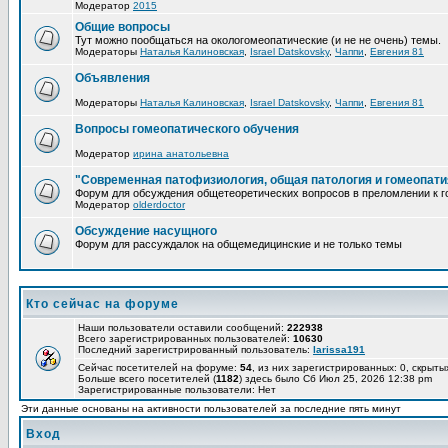
Модератор
2015
Общие вопросы
Тут можно пообщаться на окологомеопатические (и не не очень) темы.
Модераторы
Наталья Калиновская
,
Israel Datskovsky
,
Чаппи
,
Евгения 81
Объявления
Модераторы
Наталья Калиновская
,
Israel Datskovsky
,
Чаппи
,
Евгения 81
Вопросы гомеопатического обучения
Модератор
ирина анатольевна
"Современная патофизиология, общая патология и гомеопати
Форум для обсуждения общетеоретических вопросов в преломлении к г
Модератор
olderdoctor
Обсуждение насущного
Форум для рассуждалок на общемедицинские и не только темы
Кто сейчас на форуме
Наши пользователи оставили сообщений:
222938
Всего зарегистрированных пользователей:
10630
Последний зарегистрированный пользователь:
larissa191
Сейчас посетителей на форуме:
54
, из них зарегистрированных: 0, скрыты
Больше всего посетителей (
1182
) здесь было Сб Июл 25, 2026 12:38 pm
Зарегистрированные пользователи: Нет
Эти данные основаны на активности пользователей за последние пять минут
Вход