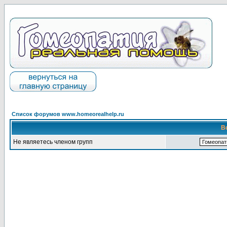
Список форумов www.homeorealhelp.ru
В
Не являетесь членом групп