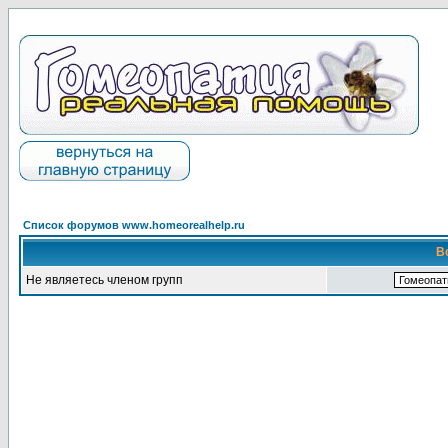
Список форумов www.homeorealhelp.ru
В
Не являетесь членом групп