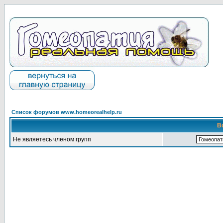
Список форумов www.homeorealhelp.ru
В
Не являетесь членом групп