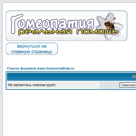
Список форумов www.homeorealhelp.ru
В
Не являетесь членом групп