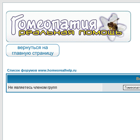
Список форумов www.homeorealhelp.ru
В
Не являетесь членом групп