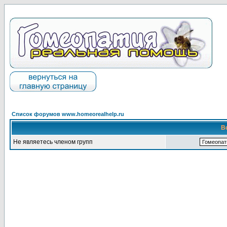
Список форумов www.homeorealhelp.ru
В
Не являетесь членом групп