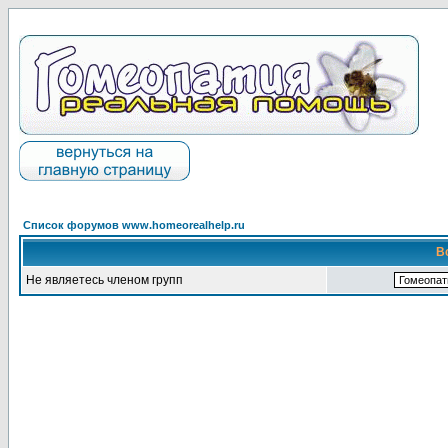
Список форумов www.homeorealhelp.ru
В
Не являетесь членом групп