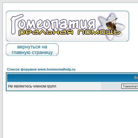
Список форумов www.homeorealhelp.ru
В
Не являетесь членом групп