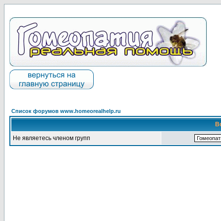
Список форумов www.homeorealhelp.ru
В
Не являетесь членом групп