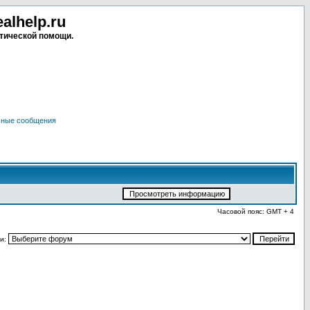
lhelp.ru
тической помощи.
чные сообщения
Часовой пояс: GMT + 4
и: