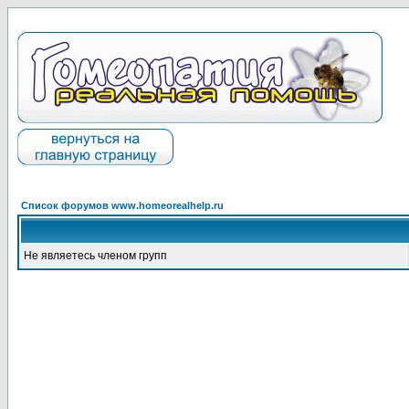
Список форумов www.homeorealhelp.ru
Не являетесь членом групп