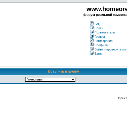
www.homeorea
форум реальной гомеопа
FAQ
Поиск
Пользователи
Группы
Регистрация
Профиль
Войти и проверить ли
Вход
Вступить в группу
Перейт