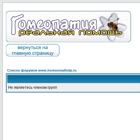
Список форумов www.homeorealhelp.ru
Не являетесь членом групп