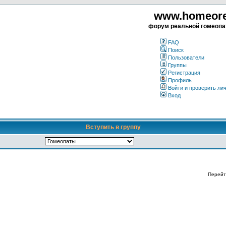
www.homeorea
форум реальной гомеопа
FAQ
Поиск
Пользователи
Группы
Регистрация
Профиль
Войти и проверить ли
Вход
Вступить в группу
Перейт