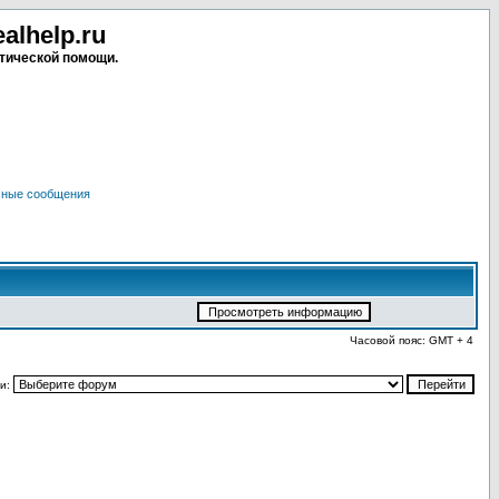
lhelp.ru
тической помощи.
чные сообщения
Часовой пояс: GMT + 4
и: